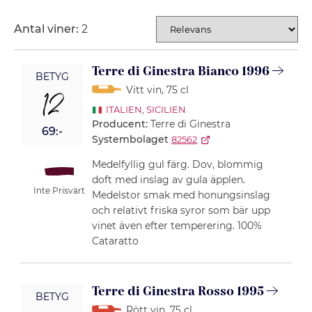
Antal viner:
2
SORTERING
Terre di Ginestra Bianco 1996
BETYG
Vitt vin
, 75 cl
12
ITALIEN
,
SICILIEN
Producent:
Terre di Ginestra
69:-
Systembolaget
82562
Medelfyllig gul färg. Dov, blommig
doft med inslag av gula äpplen.
Inte Prisvärt
Medelstor smak med honungsinslag
och relativt friska syror som bär upp
vinet även efter temperering. 100%
Cataratto
Terre di Ginestra Rosso 1995
BETYG
Rött vin
, 75 cl