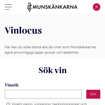
Klicka för
Klicka för meny
Vinlocus
Här kan du söka bland alla de viner som Munskänkarnas
egna provningsgrupper provar och bedömer.
Sök vin
Vinsök
SÖK
Vinets namn, subregion, bedömningstext och