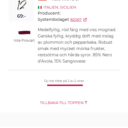
12
ITALIEN
,
SICILIEN
Producent:
69:-
Systembolaget
82067
Medelfyllig, röd färg med viss mognad.
Ganska fyllig, kryddig doft med inslag
Inte Prisvärt
av plommon och pepparkaka. Robust
smak med mycket mörka frukter,
restsötma och hårda syror. 85% Nero
d’Avola, 15% Sangiovese
Du har tittat på 2
av 2 viner
TILLBAKA TILL TOPPEN