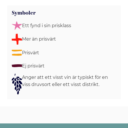
Symboler
Ett fynd i sin prisklass
Mer än prisvärt
Prisvärt
Ej prisvärt
Anger att ett visst vin är typiskt för en
viss druvsort eller ett visst distrikt.