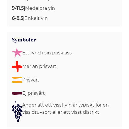
9-11.5
|
Medelbra vin
6-8.5
|
Enkelt vin
Symboler
Ett fynd i sin prisklass
Mer än prisvärt
Prisvärt
Ej prisvärt
Anger att ett visst vin är typiskt för en
viss druvsort eller ett visst distrikt.