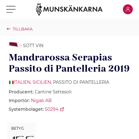
Klicka för
Klicka för meny
TILLBAKA
SÖTT VIN
Mandrarossa Serapias
Passito di Pantelleria 2019
ITALIEN
,
SICILIEN
, PASSITO DI PANTELLERIA
Producent:
Cantine Settesoli
Importör:
Nigab AB
Systembolaget:
50294
BETYG