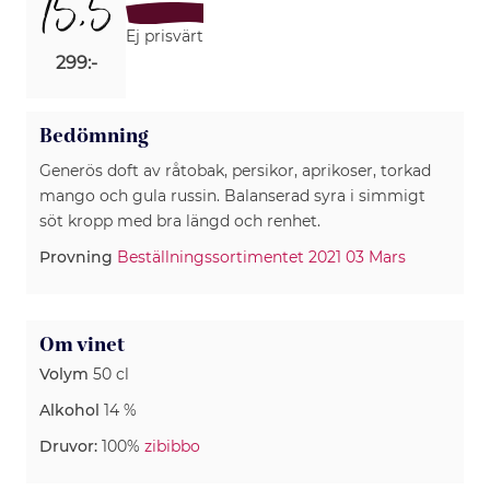
15,5
Ej prisvärt
299:-
Bedömning
Generös doft av råtobak, persikor, aprikoser, torkad
mango och gula russin. Balanserad syra i simmigt
söt kropp med bra längd och renhet.
Provning
Beställningssortimentet 2021 03 Mars
Om vinet
Volym
50 cl
Alkohol
14 %
Druvor:
100%
zibibbo