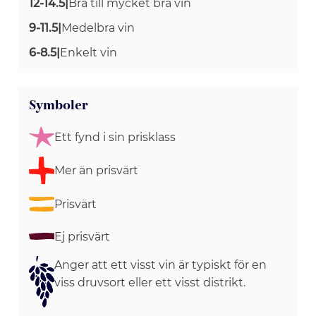
12-14.5
|
Bra till mycket bra vin
9-11.5
|
Medelbra vin
6-8.5
|
Enkelt vin
Symboler
Ett fynd i sin prisklass
Mer än prisvärt
Prisvärt
Ej prisvärt
Anger att ett visst vin är typiskt för en
viss druvsort eller ett visst distrikt.