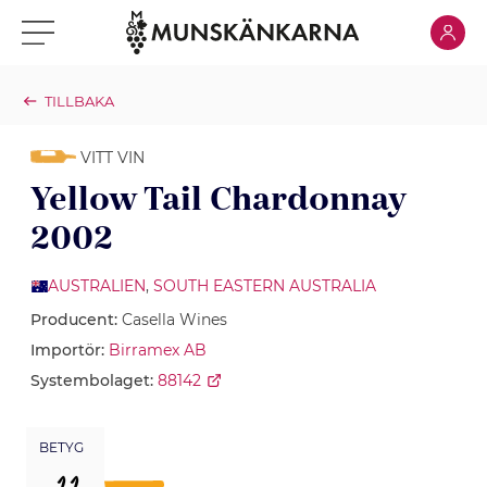
Klicka för
Klicka för meny
TILLBAKA
VITT VIN
Yellow Tail Chardonnay
2002
AUSTRALIEN
,
SOUTH EASTERN AUSTRALIA
Producent:
Casella Wines
Importör:
Birramex AB
Systembolaget:
88142
BETYG