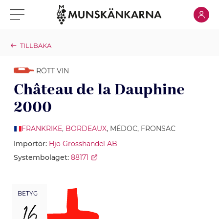
Klicka för
Klicka för meny
TILLBAKA
RÖTT VIN
Château de la Dauphine
2000
FRANKRIKE
,
BORDEAUX
, MÉDOC, FRONSAC
Importör:
Hjo Grosshandel AB
Systembolaget:
88171
BETYG