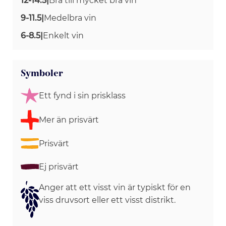
12-14.5
|
Bra till mycket bra vin
9-11.5
|
Medelbra vin
6-8.5
|
Enkelt vin
Symboler
Ett fynd i sin prisklass
Mer än prisvärt
Prisvärt
Ej prisvärt
Anger att ett visst vin är typiskt för en
viss druvsort eller ett visst distrikt.