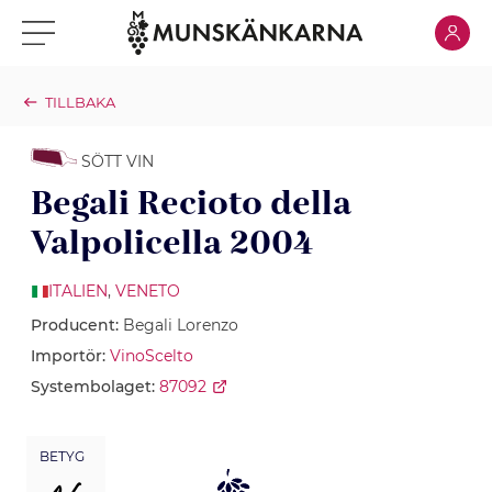
Klicka för
Klicka för meny
TILLBAKA
SÖTT VIN
Begali Recioto della
Valpolicella 2004
ITALIEN
,
VENETO
Producent:
Begali Lorenzo
Importör:
VinoScelto
Systembolaget:
87092
BETYG