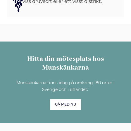
viss druvsort eller ett visst distrikt.
Hitta din mötesplats hos
Munskänkarna
Munskänkarna finns idag på omkring 180 orter i
Sverige och i utlandet.
GÅ MED NU