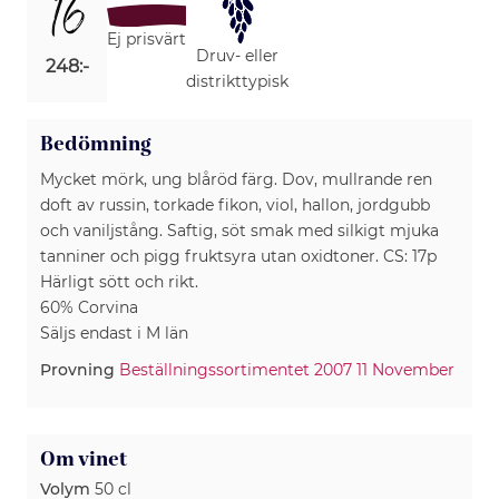
16
Ej prisvärt
Druv- eller
248:-
distrikttypisk
Bedömning
Mycket mörk, ung blåröd färg. Dov, mullrande ren
doft av russin, torkade fikon, viol, hallon, jordgubb
och vaniljstång. Saftig, söt smak med silkigt mjuka
tanniner och pigg fruktsyra utan oxidtoner. CS: 17p
Härligt sött och rikt.
60% Corvina
Säljs endast i M län
Provning
Beställningssortimentet 2007 11 November
Om vinet
Volym
50 cl