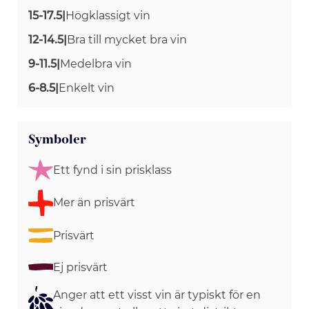
15-17.5
|
Högklassigt vin
12-14.5
|
Bra till mycket bra vin
9-11.5
|
Medelbra vin
6-8.5
|
Enkelt vin
Symboler
Ett fynd i sin prisklass
Mer än prisvärt
Prisvärt
Ej prisvärt
Anger att ett visst vin är typiskt för en