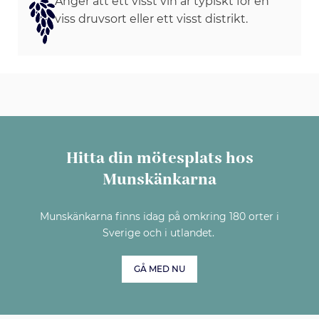
Anger att ett visst vin är typiskt för en
viss druvsort eller ett visst distrikt.
Hitta din mötesplats hos
Munskänkarna
Munskänkarna finns idag på omkring 180 orter i
Sverige och i utlandet.
GÅ MED NU