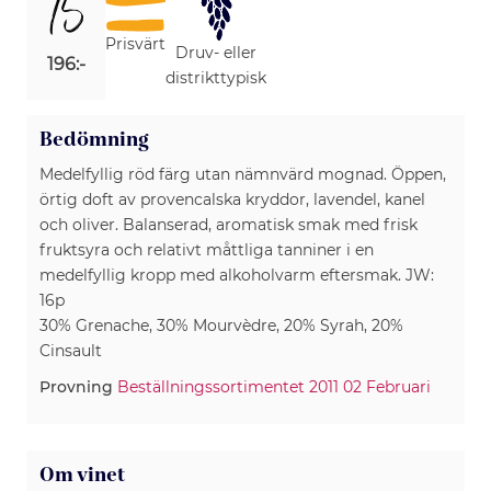
15
Prisvärt
Druv- eller
196:-
distrikttypisk
Bedömning
Medelfyllig röd färg utan nämnvärd mognad. Öppen,
örtig doft av provencalska kryddor, lavendel, kanel
och oliver. Balanserad, aromatisk smak med frisk
fruktsyra och relativt måttliga tanniner i en
medelfyllig kropp med alkoholvarm eftersmak. JW:
16p
30% Grenache, 30% Mourvèdre, 20% Syrah, 20%
Cinsault
Provning
Beställningssortimentet 2011 02 Februari
Om vinet