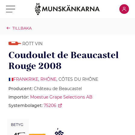
Klicka för
Klicka för meny
TILLBAKA
RÖTT VIN
Coudoulet de Beaucastel
Rouge 2008
FRANKRIKE
,
RHÔNE
, CÔTES DU RHÔNE
Producent:
Château de Beaucastel
Importör:
Moestue Grape Selections AB
Systembolaget:
75206
BETYG