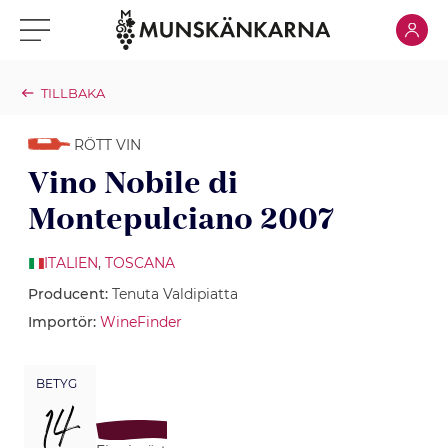
Klicka för
Klicka för meny
TILLBAKA
RÖTT VIN
Vino Nobile di
Montepulciano 2007
ITALIEN
,
TOSCANA
Producent:
Tenuta Valdipiatta
Importör:
WineFinder
BETYG
14