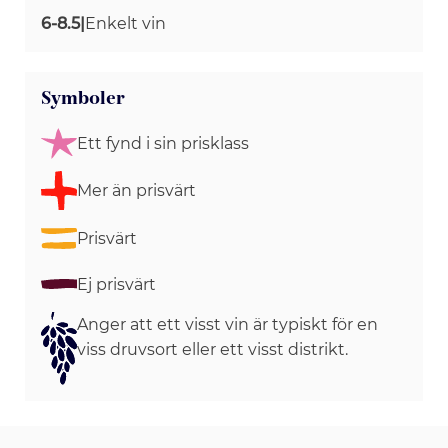
6-8.5
|
Enkelt vin
Symboler
Ett fynd i sin prisklass
Mer än prisvärt
Prisvärt
Ej prisvärt
Anger att ett visst vin är typiskt för en
viss druvsort eller ett visst distrikt.