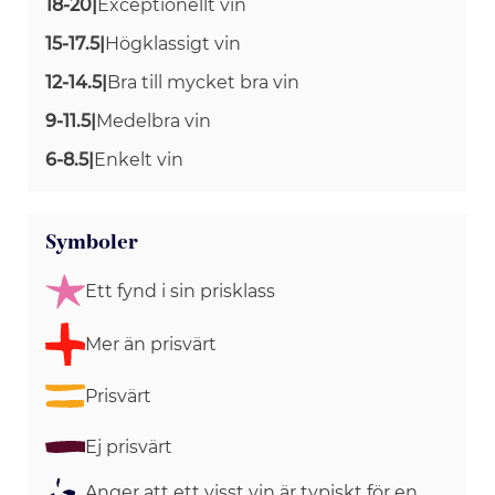
18-20
|
Exceptionellt vin
15-17.5
|
Högklassigt vin
12-14.5
|
Bra till mycket bra vin
9-11.5
|
Medelbra vin
6-8.5
|
Enkelt vin
Symboler
Ett fynd i sin prisklass
Mer än prisvärt
Prisvärt
Ej prisvärt
Anger att ett visst vin är typiskt för en