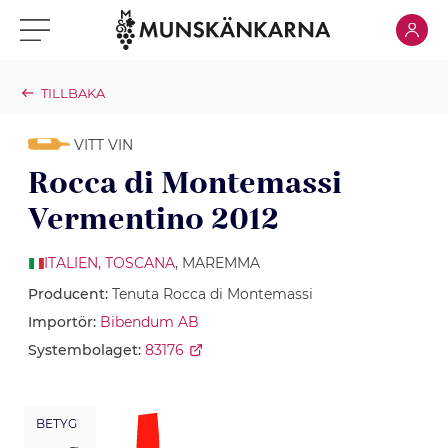
Klicka för
Klicka för meny
TILLBAKA
VITT VIN
Rocca di Montemassi
Vermentino 2012
ITALIEN
,
TOSCANA
, MAREMMA
Producent:
Tenuta Rocca di Montemassi
Importör:
Bibendum AB
Systembolaget:
83176
BETYG