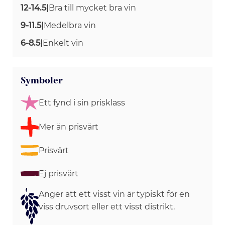
12-14.5
|
Bra till mycket bra vin
9-11.5
|
Medelbra vin
6-8.5
|
Enkelt vin
Symboler
Ett fynd i sin prisklass
Mer än prisvärt
Prisvärt
Ej prisvärt
Anger att ett visst vin är typiskt för en
viss druvsort eller ett visst distrikt.