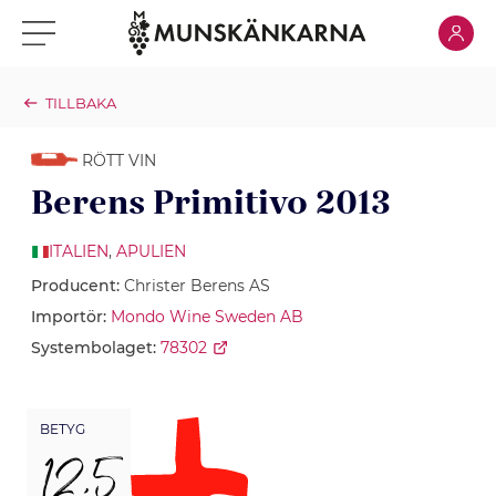
Klicka för
Klicka för meny
TILLBAKA
RÖTT VIN
Berens Primitivo 2013
ITALIEN
,
APULIEN
Producent:
Christer Berens AS
Importör:
Mondo Wine Sweden AB
Systembolaget:
78302
BETYG
12,5