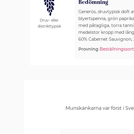
Bedömning
Generös, druvtypisk doft a
blyertspenna, grön paprika
Druv- eller
med påtagliga, torra tannin
distrikttypisk
medelstor kropp med lång, 
60% Cabernet Sauvignon, 3
Provning
Beställningssor
Munskänkarna var först i Sv