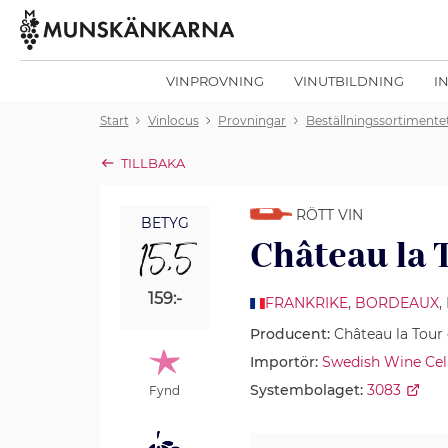
VINPROVNING
VINUTBILDNING
I
Start
Vinlocus
Provningar
Beställningssortimente
TILLBAKA
RÖTT VIN
BETYG
15,5
Château la 
159:-
FRANKRIKE
,
BORDEAUX
Producent:
Château la Tour
Importör:
Swedish Wine Cel
Systembolaget:
3083
Fynd