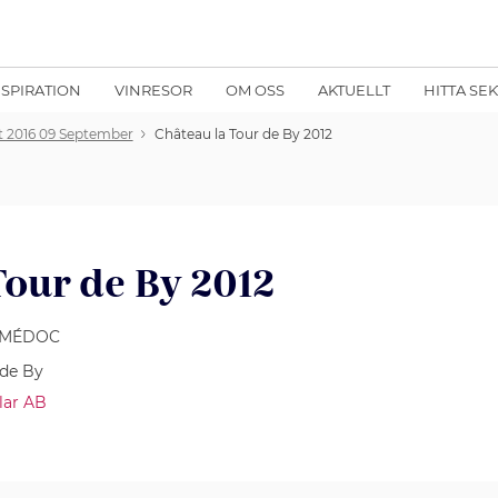
NSPIRATION
VINRESOR
OM OSS
AKTUELLT
HITTA SE
t 2016 09 September
Château la Tour de By 2012
Tour de By 2012
, MÉDOC
 de By
lar AB