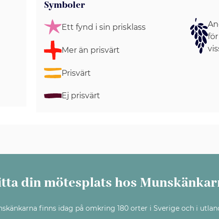
Symboler
Ang
Ett fynd i sin prisklass
för
vis
Mer än prisvärt
Prisvärt
Ej prisvärt
itta din mötesplats hos Munskänkar
skänkarna finns idag på omkring 180 orter i Sverige och i utlan