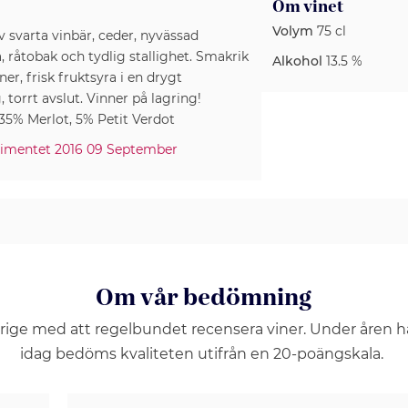
Om vinet
Volym
75 cl
v svarta vinbär, ceder, nyvässad
, råtobak och tydlig stallighet. Smakrik
Alkohol
13.5 %
er, frisk fruktsyra i en drygt
torrt avslut. Vinner på lagring!
5% Merlot, 5% Petit Verdot
timentet 2016 09 September
Om vår bedömning
erige med att regelbundet recensera viner. Under åren 
idag bedöms kvaliteten utifrån en 20-poängskala.