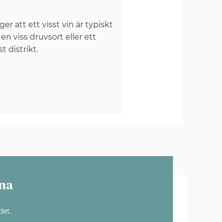
er att ett visst vin är typiskt
 en viss druvsort eller ett
st distrikt.
na
det.