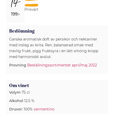
14
Prisvärt
199:-
Bedömning
Ganska aromatisk doft av persikor och nektariner
med inslag av krita. Ren. balanserad smak med
trevlig frukt, pigg fruktsyra i en lätt smörig kropp
med harmoniskt avslut.
Provning
Beställningssortimentet april/maj 2022
Om vinet
Volym
75 cl
Alkohol
12.5 %
Druvor:
100%
vermentino