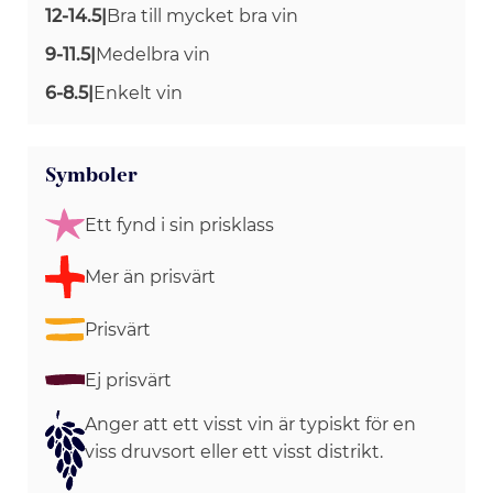
12-14.5
|
Bra till mycket bra vin
9-11.5
|
Medelbra vin
6-8.5
|
Enkelt vin
Symboler
Ett fynd i sin prisklass
Mer än prisvärt
Prisvärt
Ej prisvärt
Anger att ett visst vin är typiskt för en
viss druvsort eller ett visst distrikt.