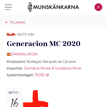
Klicka för
Klicka för meny
TILLBAKA
RÖTT VIN
Generacion MC 2020
SPANIEN
,
RIOJA
Producent:
Bodegas Marqués de Cáceres
Importör:
Domaine Wines & Sundance Wine
Systembolaget:
75033
BETYG
16