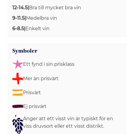
12-14.5
|
Bra till mycket bra vin
9-11.5
|
Medelbra vin
6-8.5
|
Enkelt vin
Symboler
Ett fynd i sin prisklass
Mer än prisvärt
Prisvärt
Ej prisvärt
Anger att ett visst vin är typiskt för en
viss druvsort eller ett visst distrikt.