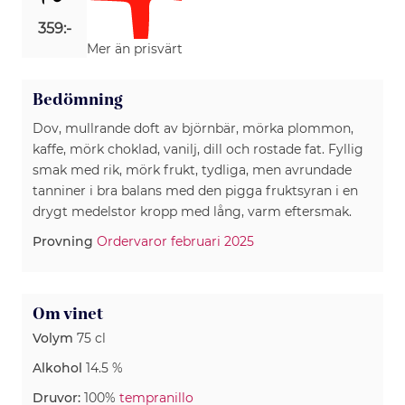
359:-
Mer än prisvärt
Bedömning
Dov, mullrande doft av björnbär, mörka plommon,
kaffe, mörk choklad, vanilj, dill och rostade fat. Fyllig
smak med rik, mörk frukt, tydliga, men avrundade
tanniner i bra balans med den pigga fruktsyran i en
drygt medelstor kropp med lång, varm eftersmak.
Provning
Ordervaror februari 2025
Om vinet
Volym
75 cl
Alkohol
14.5 %
Druvor:
100%
tempranillo