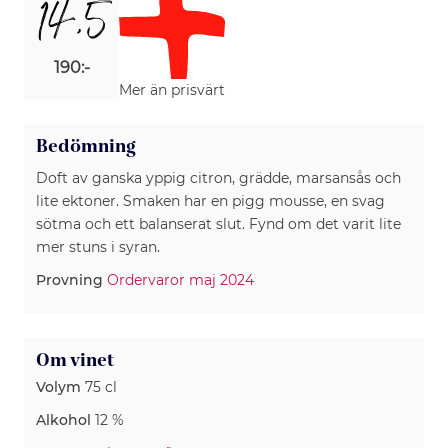
14,5
190:-
Mer än prisvärt
Bedömning
Doft av ganska yppig citron, grädde, marsansås och
lite ektoner. Smaken har en pigg mousse, en svag
sötma och ett balanserat slut. Fynd om det varit lite
mer stuns i syran.
Provning
Ordervaror maj 2024
Om vinet
Volym
75 cl
Alkohol
12 %