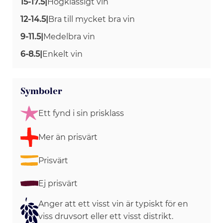
15-17.5
|
Högklassigt vin
12-14.5
|
Bra till mycket bra vin
9-11.5
|
Medelbra vin
6-8.5
|
Enkelt vin
Symboler
Ett fynd i sin prisklass
Mer än prisvärt
Prisvärt
Ej prisvärt
Anger att ett visst vin är typiskt för en
viss druvsort eller ett visst distrikt.