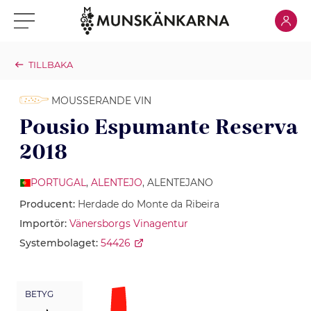
Klicka för
Klicka för meny
TILLBAKA
MOUSSERANDE VIN
Pousio Espumante Reserva
2018
PORTUGAL
,
ALENTEJO
, ALENTEJANO
Producent:
Herdade do Monte da Ribeira
Importör:
Vänersborgs Vinagentur
Systembolaget:
54426
BETYG