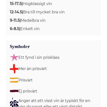
15-17.5
|
Högklassigt vin
12-14.5
|
Bra till mycket bra vin
9-11.5
|
Medelbra vin
6-8.5
|
Enkelt vin
Symboler
Ett fynd i sin prisklass
Mer än prisvärt
Prisvärt
Ej prisvärt
Anger att ett visst vin är typiskt för en
viss druvsort eller ett visst distrikt.