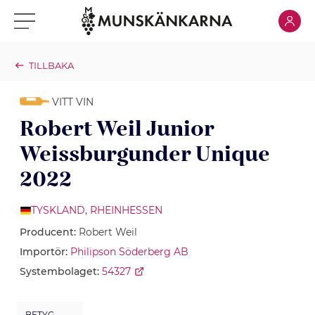
Klicka för
Klicka för meny
TILLBAKA
VITT VIN
Robert Weil Junior
Weissburgunder Unique
2022
TYSKLAND
,
RHEINHESSEN
Producent:
Robert Weil
Importör:
Philipson Söderberg AB
Systembolaget:
54327
BETYG