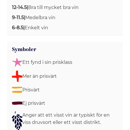
12-14.5
|
Bra till mycket bra vin
9-11.5
|
Medelbra vin
6-8.5
|
Enkelt vin
Symboler
Ett fynd i sin prisklass
Mer än prisvärt
Prisvärt
Ej prisvärt
Anger att ett visst vin är typiskt för en
viss druvsort eller ett visst distrikt.