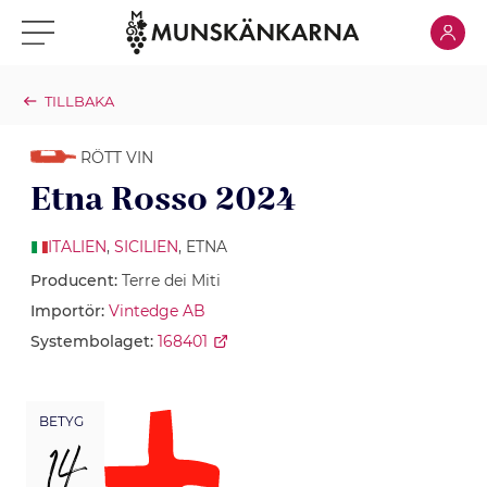
Klicka för
Klicka för meny
TILLBAKA
RÖTT VIN
Etna Rosso 2024
ITALIEN
,
SICILIEN
, ETNA
Producent:
Terre dei Miti
Importör:
Vintedge AB
Systembolaget:
168401
BETYG
14