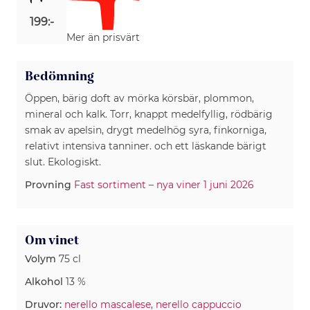
199:-
Mer än prisvärt
Bedömning
Öppen, bärig doft av mörka körsbär, plommon,
mineral och kalk. Torr, knappt medelfyllig, rödbärig
smak av apelsin, drygt medelhög syra, finkorniga,
relativt intensiva tanniner. och ett läskande bärigt
slut. Ekologiskt.
Provning
Fast sortiment – nya viner 1 juni 2026
Om vinet
Volym
75 cl
Alkohol
13 %
Druvor:
nerello mascalese
,
nerello cappuccio