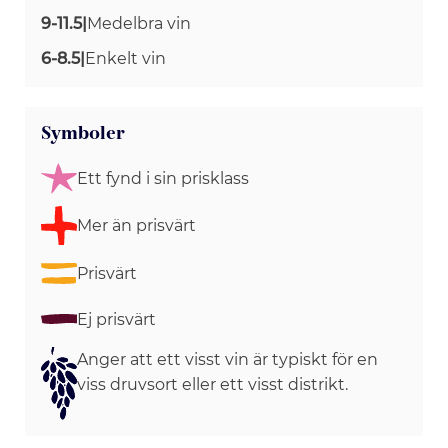
9-11.5
|
Medelbra vin
6-8.5
|
Enkelt vin
Symboler
Ett fynd i sin prisklass
Mer än prisvärt
Prisvärt
Ej prisvärt
Anger att ett visst vin är typiskt för en
viss druvsort eller ett visst distrikt.