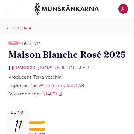
Klicka för
Klicka för meny
TILLBAKA
ROSÉVIN
Maison Blanche Rosé 2025
FRANKRIKE
,
KORSIKA
, ÎLE DE BEAUTÉ
Producent:
Terra Vecchia
Importör:
The Wine Team Global AB
Systembolaget:
214801
BETYG
11