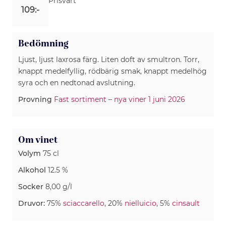
Prisvärt
109:-
Bedömning
Ljust, ljust laxrosa färg. Liten doft av smultron. Torr,
knappt medelfyllig, rödbärig smak, knappt medelhög
syra och en nedtonad avslutning.
Provning
Fast sortiment – nya viner 1 juni 2026
Om vinet
Volym
75 cl
Alkohol
12.5 %
Socker
8,00 g/l
Druvor:
75%
sciaccarello
, 20%
nielluicio
, 5%
cinsault