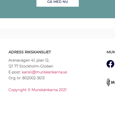
GÅ MED NU
ADRESS RIKSKANSLIET
MUN
Arenavägen 41, plan 12,
121 77 Stockholm-Globen
E-post:
kansli@munskankarna.se
Org nr: 802002-3613
Copyright © Munskänkarna 2021