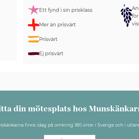
Ang
Ett fynd i sin prisklass
för
vis
Mer än prisvärt
Prisvärt
Ej prisvärt
itta din mötesplats hos Munskänkar
skänkarna finns idag på omkring 180 orter i Sverige och i utlan