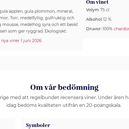
Om vinet
Volym
75 cl
gula äpplen, gula plommon, mineral,
mor. Torr, medelfyllig, gulfruktig och
Alkohol
12 %
g mousse, medelhög syra och ett beskt
Druvor:
100%
chardo
sen som ger ryggrad. Ekologiskt.
 nya viner 1 juni 2026
Om vår bedömning
erige med att regelbundet recensera viner. Under åren 
idag bedöms kvaliteten utifrån en 20-poängskala.
Symboler