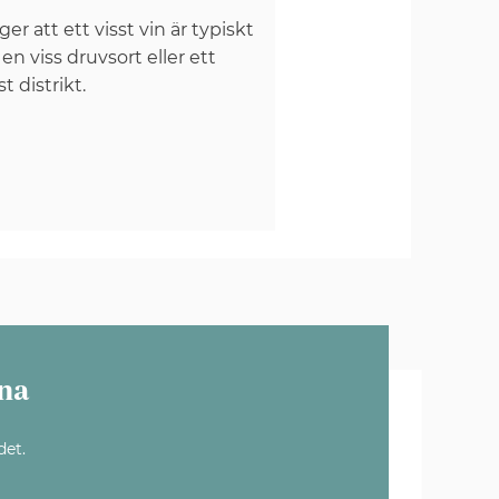
er att ett visst vin är typiskt
 en viss druvsort eller ett
st distrikt.
na
det.