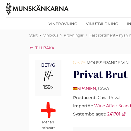
VINPROVNING
VINUTBILDNING
I
Start
Vinlocus
Provningar
Fast sortiment – nya vin
TILLBAKA
MOUSSERANDE VIN
BETYG
14
Privat Brut
159:-
SPANIEN
, CAVA
Producent:
Cava Privat
Importör:
Wine Affair Scand
Systembolaget:
241701
Mer än
prisvärt