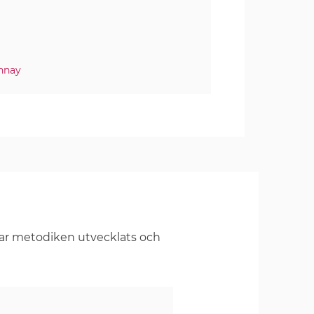
nnay
har metodiken utvecklats och