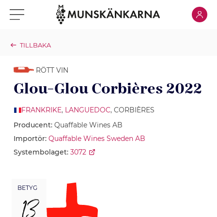
Klicka för
Klicka för meny
TILLBAKA
RÖTT VIN
Glou-Glou Corbières 2022
FRANKRIKE
,
LANGUEDOC
, CORBIÈRES
Producent:
Quaffable Wines AB
Importör:
Quaffable Wines Sweden AB
Systembolaget:
3072
BETYG
13