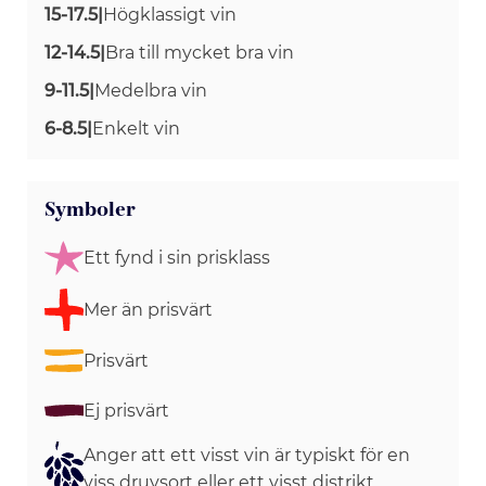
15-17.5
|
Högklassigt vin
12-14.5
|
Bra till mycket bra vin
9-11.5
|
Medelbra vin
6-8.5
|
Enkelt vin
Symboler
Ett fynd i sin prisklass
Mer än prisvärt
Prisvärt
Ej prisvärt
Anger att ett visst vin är typiskt för en
viss druvsort eller ett visst distrikt.