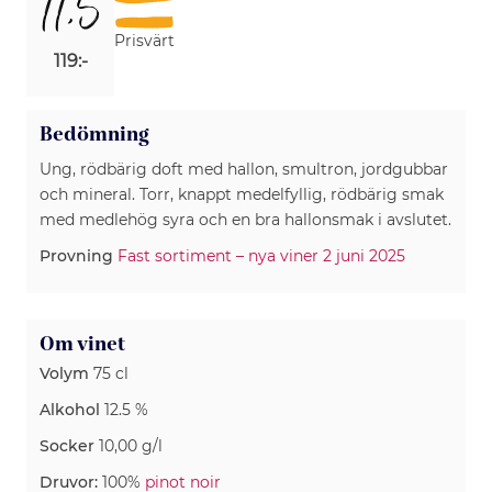
11,5
Prisvärt
119:-
Bedömning
Ung, rödbärig doft med hallon, smultron, jordgubbar
och mineral. Torr, knappt medelfyllig, rödbärig smak
med medlehög syra och en bra hallonsmak i avslutet.
Provning
Fast sortiment – nya viner 2 juni 2025
Om vinet
Volym
75 cl
Alkohol
12.5 %
Socker
10,00 g/l
Druvor:
100%
pinot noir