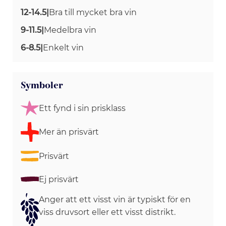
12-14.5
|
Bra till mycket bra vin
9-11.5
|
Medelbra vin
6-8.5
|
Enkelt vin
Symboler
Ett fynd i sin prisklass
Mer än prisvärt
Prisvärt
Ej prisvärt
Anger att ett visst vin är typiskt för en
viss druvsort eller ett visst distrikt.