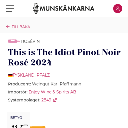
Klicka för
Klicka för meny
TILLBAKA
ROSÉVIN
This is The Idiot Pinot Noir
Rosé 2024
TYSKLAND
,
PFALZ
Producent:
Weingut Karl Pfaffmann
Importör:
Enjoy Wine & Spirits AB
Systembolaget:
2849
BETYG