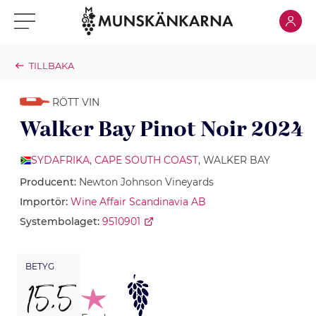
Klicka för
Klicka för meny
TILLBAKA
RÖTT VIN
Walker Bay Pinot Noir 2024
SYDAFRIKA
,
CAPE SOUTH COAST
, WALKER BAY
Producent:
Newton Johnson Vineyards
Importör:
Wine Affair Scandinavia AB
Systembolaget:
9510901
BETYG
15,5