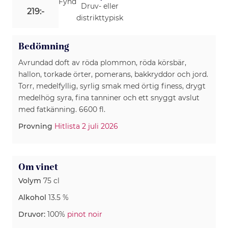
Fynd
Druv- eller
219:-
distrikttypisk
Bedömning
Avrundad doft av röda plommon, röda körsbär,
hallon, torkade örter, pomerans, bakkryddor och jord.
Torr, medelfyllig, syrlig smak med örtig finess, drygt
medelhög syra, fina tanniner och ett snyggt avslut
med fatkänning. 6600 fl.
Provning
Hitlista 2 juli 2026
Om vinet
Volym
75 cl
Alkohol
13.5 %
Druvor:
100%
pinot noir