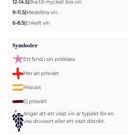
12-14.5
|
Bra till mycket bra vin
9-11.5
|
Medelbra vin
6-8.5
|
Enkelt vin
Symboler
Ett fynd i sin prisklass
Mer än prisvärt
Prisvärt
Ej prisvärt
Anger att ett visst vin är typiskt för en
viss druvsort eller ett visst distrikt.