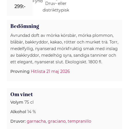
Fynd
Druv- eller
299:-
distrikttypisk
Bedömning
Avrundad doft av mörka körsbär, mörka plommon,
blåbär, bakkryddor, kakao, rötter och murket trä. Torr,
medelfyllig, nyanserad mörkfruktig smak med inslag
av bakkryddor, medelhög syra, sandiga tanniner och
ett elegant, nyanserat slut. Ekologiskt. 1800 fl.
Provning
Hitlista 21 maj 2026
Om vinet
Volym
75 cl
Alkohol
14 %
Druvor:
garnacha
,
graciano
,
tempranillo