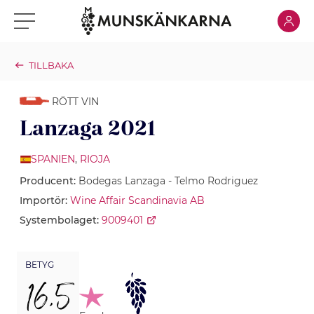
Klicka för
Klicka för meny
TILLBAKA
RÖTT VIN
Lanzaga 2021
SPANIEN
,
RIOJA
Producent:
Bodegas Lanzaga - Telmo Rodriguez
Importör:
Wine Affair Scandinavia AB
Systembolaget:
9009401
BETYG
16,5