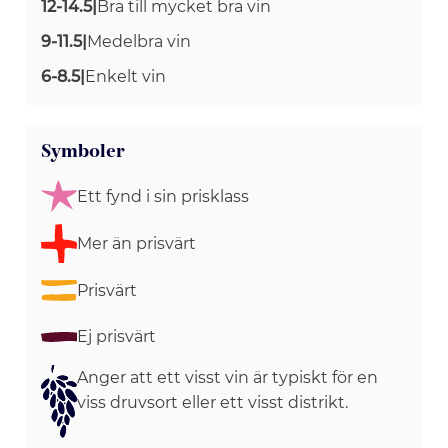
12-14.5
|
Bra till mycket bra vin
9-11.5
|
Medelbra vin
6-8.5
|
Enkelt vin
Symboler
Ett fynd i sin prisklass
Mer än prisvärt
Prisvärt
Ej prisvärt
Anger att ett visst vin är typiskt för en
viss druvsort eller ett visst distrikt.