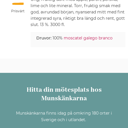
lime och lite mineral. Torr, fruktig smak med
Prisvärt
god, avrundad början, nyanserad mitt med fint
integrerad syra, riktigt bra längd och rent, gott
slut. 13 %. 3000 fl.
Druvor:
100%
moscatel galego branco
Hitta din mötesplats hos
Munskänkarna
Munskänkarna finns idag på omkring 180 orter i
Sverige och i utlandet.