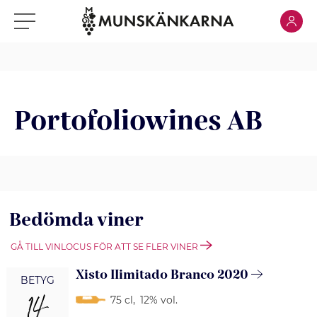
Klicka för
Klicka för meny
Portofoliowines AB
Bedömda viner
GÅ TILL VINLOCUS FÖR ATT SE FLER VINER
Xisto IIimitado Branco 2020
BETYG
14
75 cl
,
12% vol.