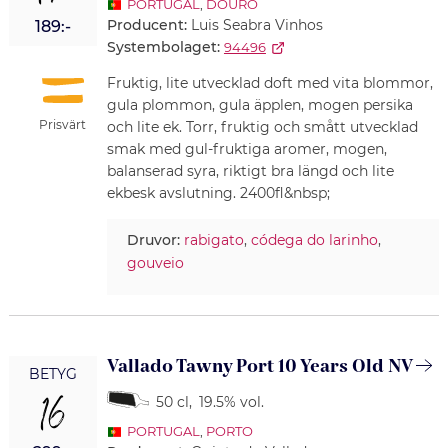
PORTUGAL
,
DOURO
Producent:
Luis Seabra Vinhos
189:-
Systembolaget:
94496
Fruktig, lite utvecklad doft med vita blommor,
gula plommon, gula äpplen, mogen persika
Prisvärt
och lite ek. Torr, fruktig och smått utvecklad
smak med gul-fruktiga aromer, mogen,
balanserad syra, riktigt bra längd och lite
ekbesk avslutning. 2400fl&nbsp;
Druvor:
rabigato
,
códega do larinho
,
gouveio
Vallado Tawny Port 10 Years Old NV
BETYG
16
50 cl
,
19.5% vol.
PORTUGAL
,
PORTO