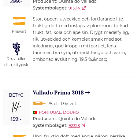
Producent:
Quinta do Vallado
299:-
Systembolaget:
91304
Stor, öppen, utvecklad och fortfarande lite
fruktig doft med inslag av plommon, torkad
Prisvärt
frukt, fat, kola och apelsin. Drygt medelfyllig,
rik, utvecklad och komplex smak med söt
inledning, god kropp i mittpartiet, lena
tanniner, bra syra, utmärkt längd och varm,
Druv- eller
ombonad avslutning. 19,5 %.&nbsp;
distrikttypisk
Vallado Prima 2018
BETYG
14
75 cl
,
13% vol.
PORTUGAL
,
DOURO
Producent:
Quinta do Vallado
159:-
Systembolaget:
92328
Ung, fruktig doft med äpple, päron, persika,