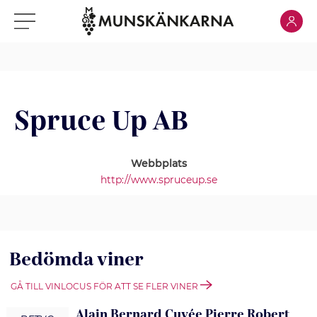
Klicka för
Klicka för meny
Spruce Up AB
Webbplats
http://www.spruceup.se
Bedömda viner
GÅ TILL VINLOCUS FÖR ATT SE FLER VINER
Alain Bernard Cuvée Pierre Robert