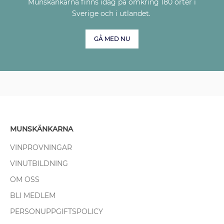
Munskänkarna finns idag på omkring 180 orter i
Sverige och i utlandet.
GÅ MED NU
MUNSKÄNKARNA
VINPROVNINGAR
VINUTBILDNING
OM OSS
BLI MEDLEM
PERSONUPPGIFTSPOLICY