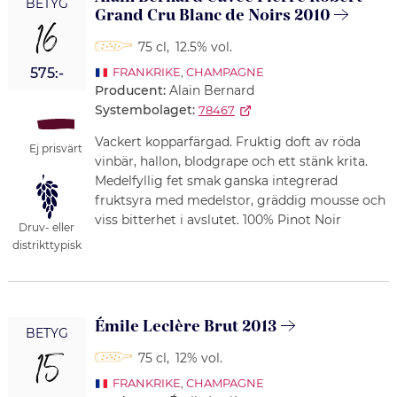
BETYG
Grand Cru Blanc de Noirs 2010
16
75 cl
,
12.5% vol.
575:-
FRANKRIKE
,
CHAMPAGNE
Producent:
Alain Bernard
Systembolaget:
78467
Vackert kopparfärgad. Fruktig doft av röda
Ej prisvärt
vinbär, hallon, blodgrape och ett stänk krita.
Medelfyllig fet smak ganska integrerad
fruktsyra med medelstor, gräddig mousse och
viss bitterhet i avslutet. 100% Pinot Noir
Druv- eller
distrikttypisk
Émile Leclère Brut 2013
BETYG
15
75 cl
,
12% vol.
FRANKRIKE
,
CHAMPAGNE