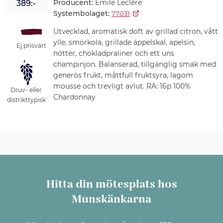
Producent:
Émile Leclère
389:-
Systembolaget:
77031
Utvecklad, aromatisk doft av grillad citron, vått
ylle, smörkola, grillade äppelskal, apelsin,
Ej prisvärt
nötter, chokladpraliner och ett uns
champinjon. Balanserad, tillgänglig smak med
generös frukt, måttfull fruktsyra, lagom
mousse och trevligt avlut. RA: 16p 100%
Druv- eller
Chardonnay
distrikttypisk
Hitta din mötesplats hos
Munskänkarna