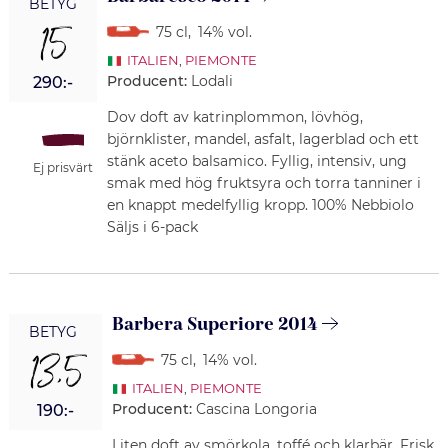
BETYG
15
75 cl
,
14% vol.
ITALIEN
,
PIEMONTE
Producent:
Lodali
290:-
Dov doft av katrinplommon, lövhög,
björnklister, mandel, asfalt, lagerblad och ett
stänk aceto balsamico. Fyllig, intensiv, ung
Ej prisvärt
smak med hög fruktsyra och torra tanniner i
en knappt medelfyllig kropp. 100% Nebbiolo
Säljs i 6-pack
Barbera Superiore 2014
BETYG
13,5
75 cl
,
14% vol.
ITALIEN
,
PIEMONTE
Producent:
Cascina Longoria
190:-
Liten doft av smörkola, toffé och klarbär. Frisk,