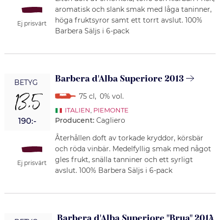
aromatisk och slank smak med låga taninner,
höga fruktsyror samt ett torrt avslut. 100%
Ej prisvärt
Barbera Säljs i 6-pack
Barbera d'Alba Superiore 2013
BETYG
13,5
75 cl
,
0% vol.
ITALIEN
,
PIEMONTE
Producent:
Cagliero
190:-
Återhållen doft av torkade kryddor, körsbär
och röda vinbär. Medelfyllig smak med något
gles frukt, snälla tanniner och ett syrligt
Ej prisvärt
avslut. 100% Barbera Säljs i 6-pack
Barbera d'Alba Superiore "Brua" 2014