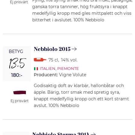
Ej prisvärt
ganska torra tanniner, hög fruktsyra i knappt
medelfyllig kropp med gles mittpalett och viss
bitterhet i avslutet. 100% Nebbiolo
Nebbiolo 2015
BETYG
13,5
75 cl
,
14% vol.
ITALIEN
,
PIEMONTE
Producent:
Vigne Volute
180:-
Godisaktig doft av klarbär, hallonbåtar och
äpple. Bärig, torr smak med spretig syra,
knappt medelfyllig kropp och ett kort stramt
Ej prisvärt
avslut. 100% Nebbiolo
Nebbiolo Sterma 2014