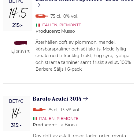
BETYG
14,5
75 cl
,
0% vol.
215:-
ITALIEN
,
PIEMONTE
Producent:
Musso
Återhållen doft av plommon, mandel,
körsbärspraliner och sötlakrits. Medelfyllig
Ej prisvärt
smak med tillräcklig frukt, hög syra, tydliga
och strama tanniner samt friskt avslut. 100%
Barbera Säljs i 6-pack
Barolo Aculei 2014
BETYG
14
75 cl
,
13.5% vol.
ITALIEN
,
PIEMONTE
Producent:
La Bioca
315:-
Dov doft av asfalt, rosor, läder, örter, mynta,