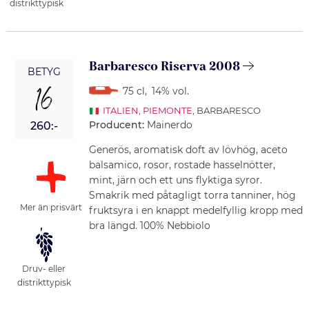
distrikttypisk
Barbaresco Riserva 2008
BETYG
16
75 cl
,
14% vol.
ITALIEN
,
PIEMONTE
, BARBARESCO
Producent:
Mainerdo
260:-
Generös, aromatisk doft av lövhög, aceto
balsamico, rosor, rostade hasselnötter,
mint, järn och ett uns flyktiga syror.
Smakrik med påtagligt torra tanniner, hög
Mer än prisvärt
fruktsyra i en knappt medelfyllig kropp med
bra längd. 100% Nebbiolo
Druv- eller
distrikttypisk