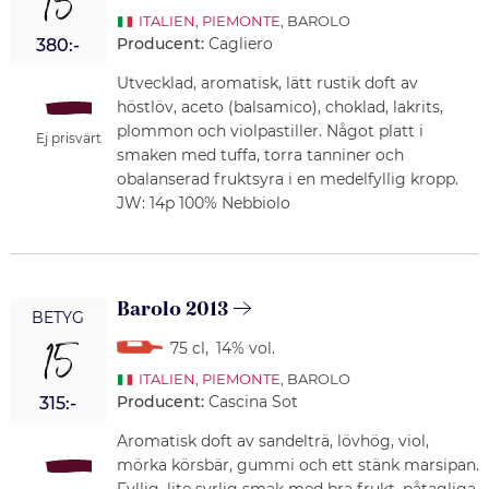
15
ITALIEN
,
PIEMONTE
, BAROLO
Producent:
Cagliero
380:-
Utvecklad, aromatisk, lätt rustik doft av
höstlöv, aceto (balsamico), choklad, lakrits,
plommon och violpastiller. Något platt i
Ej prisvärt
smaken med tuffa, torra tanniner och
obalanserad fruktsyra i en medelfyllig kropp.
JW: 14p 100% Nebbiolo
Barolo 2013
BETYG
15
75 cl
,
14% vol.
ITALIEN
,
PIEMONTE
, BAROLO
Producent:
Cascina Sot
315:-
Aromatisk doft av sandelträ, lövhög, viol,
mörka körsbär, gummi och ett stänk marsipan.
Fyllig, lite syrlig smak med bra frukt, påtagliga,