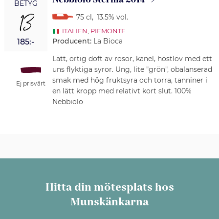
BETYG
13
75 cl
,
13.5% vol.
ITALIEN
,
PIEMONTE
Producent:
La Bioca
185:-
Lätt, örtig doft av rosor, kanel, höstlöv med ett
uns flyktiga syror. Ung, lite "grön", obalanserad
smak med hög fruktsyra och torra, tanniner i
Ej prisvärt
en lätt kropp med relativt kort slut. 100%
Nebbiolo
Hitta din mötesplats hos
Munskänkarna