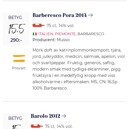
Barberesco Pora 2014
BETYG
15,5
75 cl
,
14% vol.
ITALIEN
,
PIEMONTE
, BARBARESCO
Producent:
Musso
290:-
Mörk doft av katrinplommonkompott, tjära,
jord, julkryddor, medicin, salmiak, apelsin, viol
och svartpeppar. Fruktig, generös, saftig,
Prisvärt
modern smak med tydliga ektanniner, pigg
fruktsyra i en medelfyllig kropp med viss
alkoholvärme i eftersmaken. MS, CN: 16,5p
100% Barbaresco
Barolo 2012
BETYG
75 cl
,
14% vol.