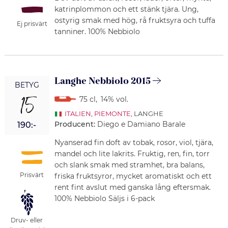
katrinplommon och ett stänk tjära. Ung,
ostyrig smak med hög, rå fruktsyra och tuffa
Ej prisvärt
tanniner. 100% Nebbiolo
Langhe Nebbiolo 2015
BETYG
15
75 cl
,
14% vol.
ITALIEN
,
PIEMONTE
, LANGHE
Producent:
Diego e Damiano Barale
190:-
Nyanserad fin doft av tobak, rosor, viol, tjära,
mandel och lite lakrits. Fruktig, ren, fin, torr
och slank smak med stramhet, bra balans,
Prisvärt
friska fruktsyror, mycket aromatiskt och ett
rent fint avslut med ganska lång eftersmak.
100% Nebbiolo Säljs i 6-pack
Druv- eller