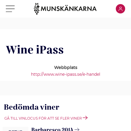
Klicka för
Klicka för meny
Wine iPass
Webbplats
http://www.wine-ipass.se/e-handel
Bedömda viner
GÅ TILL VINLOCUS FÖR ATT SE FLER VINER
Barbaresco 2014