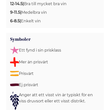
12-14.5
|
Bra till mycket bra vin
9-11.5
|
Medelbra vin
6-8.5
|
Enkelt vin
Symboler
Ett fynd i sin prisklass
Mer än prisvärt
Prisvärt
Ej prisvärt
Anger att ett visst vin är typiskt för en
viss druvsort eller ett visst distrikt.