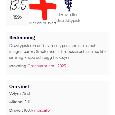
13,5
Druv- eller
159:-
distrikttypisk
Mer än prisvärt
Bedömning
Druvtypisk ren doft av rosor, persikor, citrus och
inlagda päron. Smak med lätt mousse och sötma, lite
simmig kropp och pigg fruktsyra.
Provning
Ordervaror april 2025
Om vinet
Volym
75 cl
Alkohol
5 %
Druvor:
100%
moscato