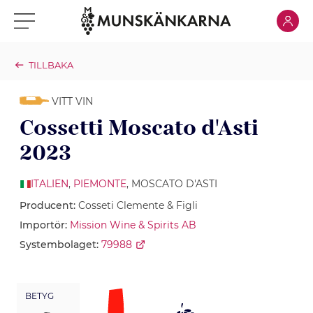
Klicka för
Klicka för meny
TILLBAKA
VITT VIN
Cossetti Moscato d'Asti
2023
ITALIEN
,
PIEMONTE
, MOSCATO D'ASTI
Producent:
Cosseti Clemente & Figli
Importör:
Mission Wine & Spirits AB
Systembolaget:
79988
BETYG