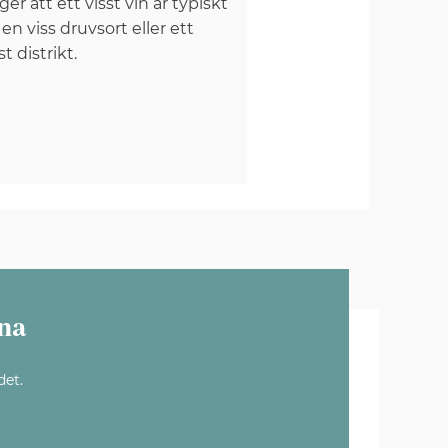
er att ett visst vin är typiskt
 en viss druvsort eller ett
st distrikt.
na
det.