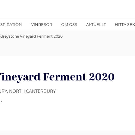
NSPIRATION
VINRESOR
OM OSS
AKTUELLT
HITTA SE
Greystone Vineyard Ferment 2020
Vineyard Ferment 2020
URY, NORTH CANTERBURY
s