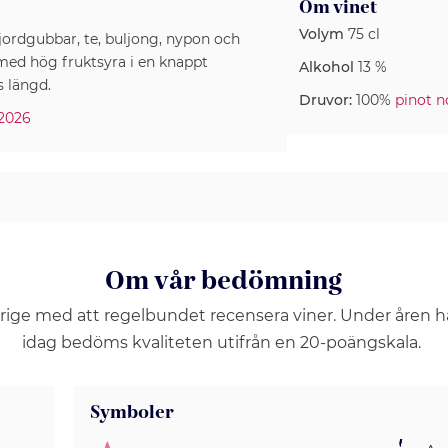
Om vinet
Volym
75 cl
 jordgubbar, te, buljong, nypon och
med hög fruktsyra i en knappt
Alkohol
13 %
s längd.
Druvor:
100%
pinot n
 2026
Om vår bedömning
erige med att regelbundet recensera viner. Under åren 
idag bedöms kvaliteten utifrån en 20-poängskala.
Symboler