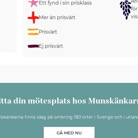
Ang
Ett fynd i sin prisklass
för
vis
Mer än prisvärt
Prisvärt
Ej prisvärt
itta din mötesplats hos Munskänkar
skänkarna finns idag på omkring 180 orter i Sverige och i utlan
GÅ MED NU