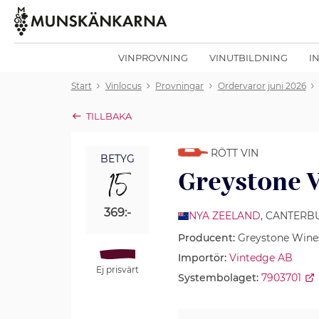
VINPROVNING
VINUTBILDNING
I
Start
Vinlocus
Provningar
Ordervaror juni 2026
TILLBAKA
RÖTT VIN
BETYG
15
Greystone 
369:-
NYA ZEELAND
, CANTERB
Producent:
Greystone Wine
Importör:
Vintedge AB
Ej prisvärt
Systembolaget:
7903701