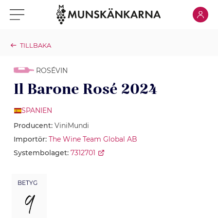
Klicka för
Klicka för meny
TILLBAKA
ROSÉVIN
Il Barone Rosé 2024
SPANIEN
Producent:
ViniMundi
Importör:
The Wine Team Global AB
Systembolaget:
7312701
BETYG
9