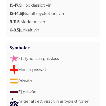
15-17.5
|
Högklassigt vin
12-14.5
|
Bra till mycket bra vin
9-11.5
|
Medelbra vin
6-8.5
|
Enkelt vin
Symboler
Ett fynd i sin prisklass
Mer än prisvärt
Prisvärt
Ej prisvärt
Anger att ett visst vin är typiskt för en