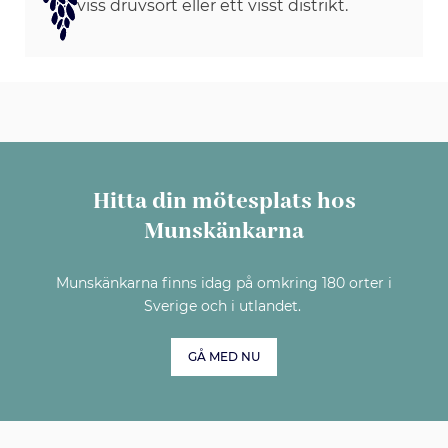
viss druvsort eller ett visst distrikt.
Hitta din mötesplats hos
Munskänkarna
Munskänkarna finns idag på omkring 180 orter i
Sverige och i utlandet.
GÅ MED NU