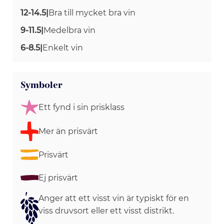
12-14.5
|
Bra till mycket bra vin
9-11.5
|
Medelbra vin
6-8.5
|
Enkelt vin
Symboler
Ett fynd i sin prisklass
Mer än prisvärt
Prisvärt
Ej prisvärt
Anger att ett visst vin är typiskt för en
viss druvsort eller ett visst distrikt.