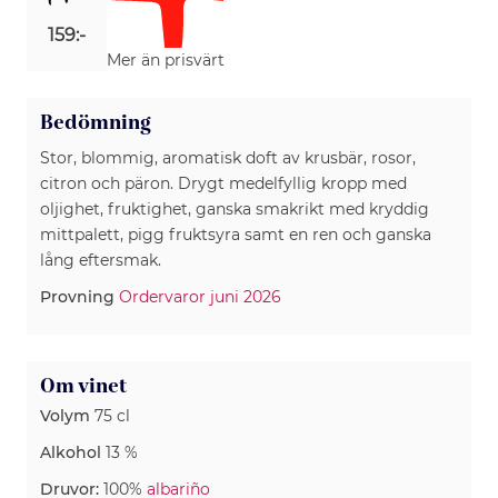
159:-
Mer än prisvärt
Bedömning
Stor, blommig, aromatisk doft av krusbär, rosor,
citron och päron. Drygt medelfyllig kropp med
oljighet, fruktighet, ganska smakrikt med kryddig
mittpalett, pigg fruktsyra samt en ren och ganska
lång eftersmak.
Provning
Ordervaror juni 2026
Om vinet
Volym
75 cl
Alkohol
13 %
Druvor:
100%
albariño