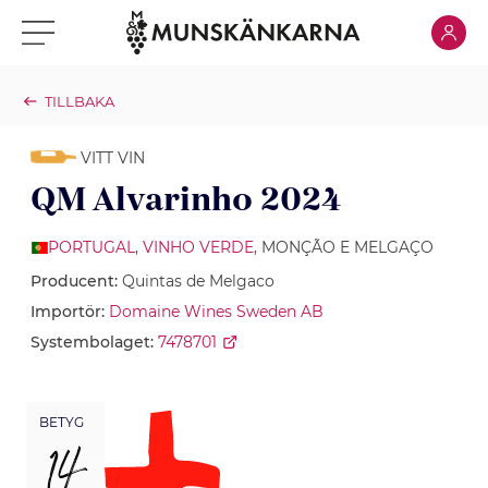
Klicka för
Klicka för meny
TILLBAKA
VITT VIN
QM Alvarinho 2024
PORTUGAL
,
VINHO VERDE
, MONÇÃO E MELGAÇO
Producent:
Quintas de Melgaco
Importör:
Domaine Wines Sweden AB
Systembolaget:
7478701
BETYG
14