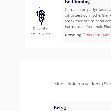
Bedömning
Ganska stor, parfymerad,
citronzest och litche. Sla
smak med lite mineral och 
harmonisk eftersmak. Ekol
Druv- eller
distrikttypisk
Provning
Ordervaror juni
Munskänkarna var först i Sv
Betyg