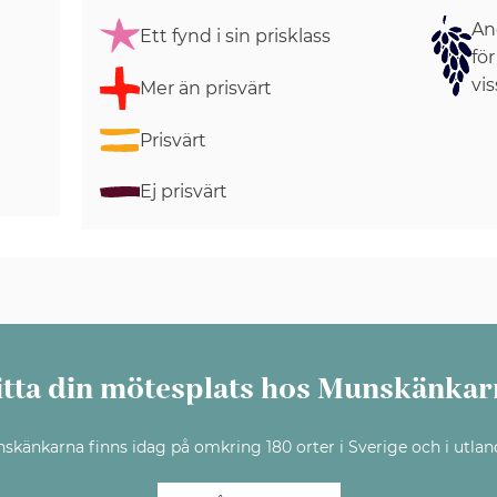
Ang
Ett fynd i sin prisklass
för
vis
Mer än prisvärt
Prisvärt
Ej prisvärt
itta din mötesplats hos Munskänkar
skänkarna finns idag på omkring 180 orter i Sverige och i utlan