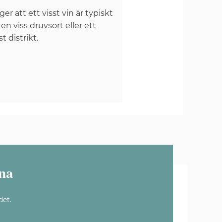
er att ett visst vin är typiskt
 en viss druvsort eller ett
st distrikt.
na
det.