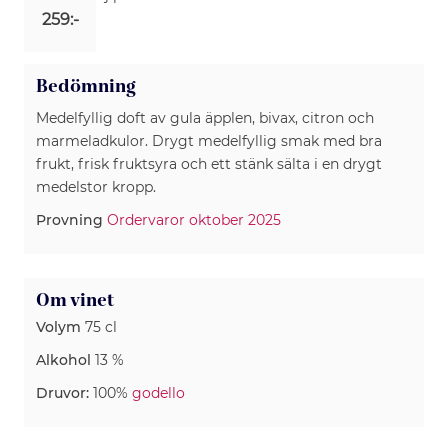
259:-
Bedömning
Medelfyllig doft av gula äpplen, bivax, citron och
marmeladkulor. Drygt medelfyllig smak med bra
frukt, frisk fruktsyra och ett stänk sälta i en drygt
medelstor kropp.
Provning
Ordervaror oktober 2025
Om vinet
Volym
75 cl
Alkohol
13 %
Druvor:
100%
godello