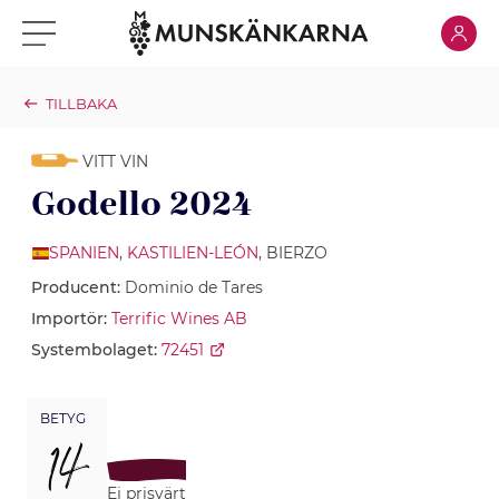
Klicka för
Klicka för meny
TILLBAKA
VITT VIN
Godello 2024
SPANIEN
,
KASTILIEN-LEÓN
, BIERZO
Producent:
Dominio de Tares
Importör:
Terrific Wines AB
Systembolaget:
72451
BETYG
14
Ej prisvärt