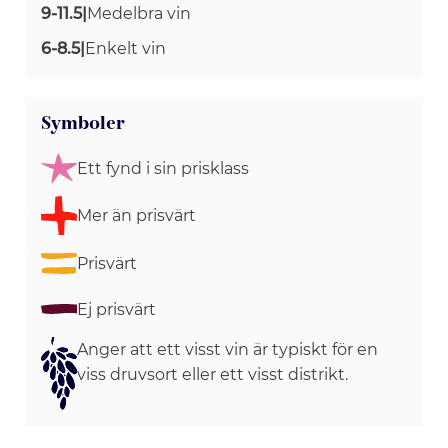
9-11.5
|
Medelbra vin
6-8.5
|
Enkelt vin
Symboler
Ett fynd i sin prisklass
Mer än prisvärt
Prisvärt
Ej prisvärt
Anger att ett visst vin är typiskt för en
viss druvsort eller ett visst distrikt.