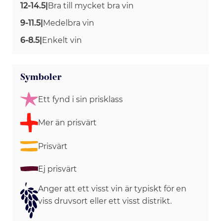
12-14.5
|
Bra till mycket bra vin
9-11.5
|
Medelbra vin
6-8.5
|
Enkelt vin
Symboler
Ett fynd i sin prisklass
Mer än prisvärt
Prisvärt
Ej prisvärt
Anger att ett visst vin är typiskt för en
viss druvsort eller ett visst distrikt.