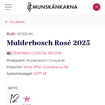
Klicka för
Klicka för meny
TILLBAKA
ROSÉVIN
Mulderbosch Rosé 2025
SYDAFRIKA
,
COASTAL REGION
Producent:
Mulderbosch Vineyards
Importör:
Wine Affair Scandinavia AB
Systembolaget:
6077
BETYG
12