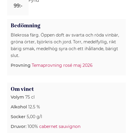
Fynd
99:-
Bedömning
Blekrosa färg. Öppen doft av svarta och röda vinbär,
gröna örter, björkris och jord. Torr, medelfyllig, rikt
bärig smak, medelhög syra och ett ihållande, bärigt
slut.
Provning
Temaprovning rosé maj 2026
Om vinet
Volym
75 cl
Alkohol
12.5 %
Socker
5,00 g/l
Druvor:
100%
cabernet sauvignon