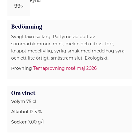
Fynd
99:-
Bedömning
Svagt laxrosa färg. Parfymerad doft av
sommarblommor, mint, melon och citrus. Torr,
knappt medelfyllig, syrlig smak med medelhög syra,
och ett lite örtigt, småstram slut. Ekologiskt.
Provning
Temaprovning rosé maj 2026
Om vinet
Volym
75 cl
Alkohol
12.5 %
Socker
7,00 g/l