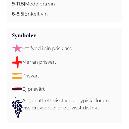
9-11.5
|
Medelbra vin
6-8.5
|
Enkelt vin
Symboler
Ett fynd i sin prisklass
Mer än prisvärt
Prisvärt
Ej prisvärt
Anger att ett visst vin är typiskt för en
viss druvsort eller ett visst distrikt.