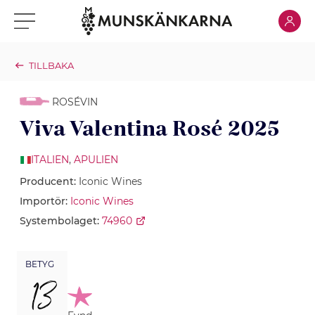
Klicka för
Klicka för meny
TILLBAKA
ROSÉVIN
Viva Valentina Rosé 2025
ITALIEN
,
APULIEN
Producent:
Iconic Wines
Importör:
Iconic Wines
Systembolaget:
74960
BETYG
13