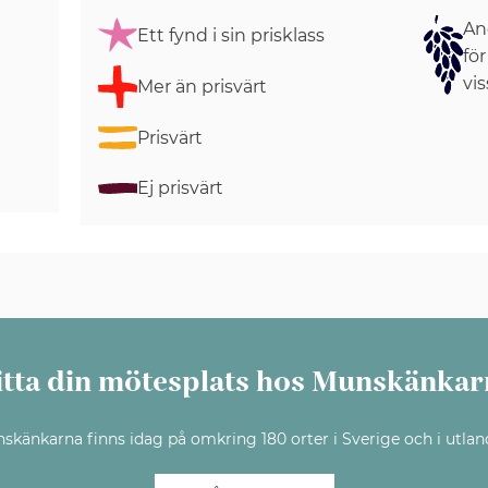
Ang
Ett fynd i sin prisklass
för
vis
Mer än prisvärt
Prisvärt
Ej prisvärt
itta din mötesplats hos Munskänkar
skänkarna finns idag på omkring 180 orter i Sverige och i utlan