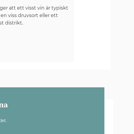
er att ett visst vin är typiskt
 en viss druvsort eller ett
st distrikt.
na
det.