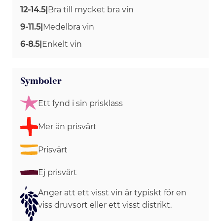
12-14.5
|
Bra till mycket bra vin
9-11.5
|
Medelbra vin
6-8.5
|
Enkelt vin
Symboler
Ett fynd i sin prisklass
Mer än prisvärt
Prisvärt
Ej prisvärt
Anger att ett visst vin är typiskt för en
viss druvsort eller ett visst distrikt.