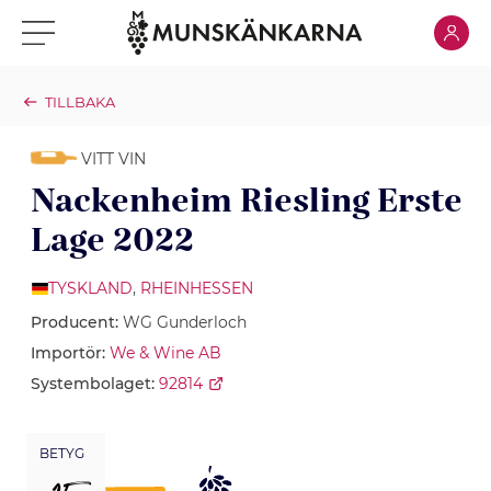
Klicka för
Klicka för meny
TILLBAKA
VITT VIN
Nackenheim Riesling Erste
Lage 2022
TYSKLAND
,
RHEINHESSEN
Producent:
WG Gunderloch
Importör:
We & Wine AB
Systembolaget:
92814
BETYG