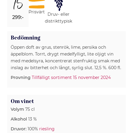
15
Prisvärt
Druv- eller
299:-
distrikttypisk
Bedömning
Öppen doft av grus, stenrök, lime, persika och
äppelblom. Torrt, drygt medelfylligt, lite oljigt vin
med medelsyra, koncentrerat stenfruktig smak med
inslag av bitterhet och långt, syrlig slut. 12,5 %. 600 fl.
Provning
Tillfälligt sortiment 15 november 2024
Om vinet
Volym
75 cl
Alkohol
13 %
Druvor:
100%
riesling