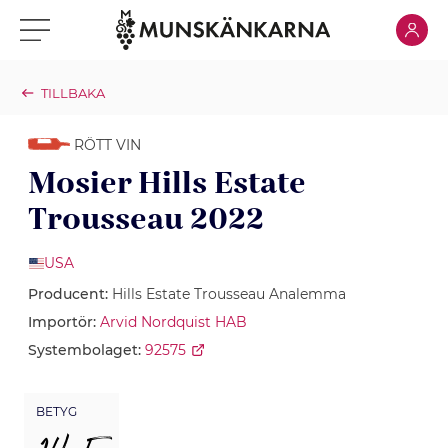
Klicka för
Klicka för meny
TILLBAKA
RÖTT VIN
Mosier Hills Estate
Trousseau 2022
USA
Producent:
Hills Estate Trousseau Analemma
Importör:
Arvid Nordquist HAB
Systembolaget:
92575
BETYG