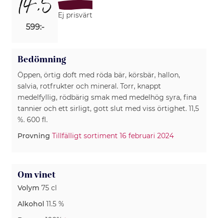
14,5
Ej prisvärt
599:-
Bedömning
Öppen, örtig doft med röda bär, körsbär, hallon,
salvia, rotfrukter och mineral. Torr, knappt
medelfyllig, rödbärig smak med medelhög syra, fina
tannier och ett sirligt, gott slut med viss örtighet. 11,5
%. 600 fl.
Provning
Tillfälligt sortiment 16 februari 2024
Om vinet
Volym
75 cl
Alkohol
11.5 %