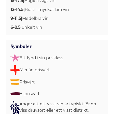
15-17.5
|
Högklassigt vin
12-14.5
|
Bra till mycket bra vin
9-11.5
|
Medelbra vin
6-8.5
|
Enkelt vin
Symboler
Ett fynd i sin prisklass
Mer än prisvärt
Prisvärt
Ej prisvärt
Anger att ett visst vin är typiskt för en
viss druvsort eller ett visst distrikt.