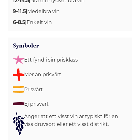
12-14.5
|
Bra till mycket bra vin
9-11.5
|
Medelbra vin
6-8.5
|
Enkelt vin
Symboler
Ett fynd i sin prisklass
Mer än prisvärt
Prisvärt
Ej prisvärt
Anger att ett visst vin är typiskt för en
viss druvsort eller ett visst distrikt.