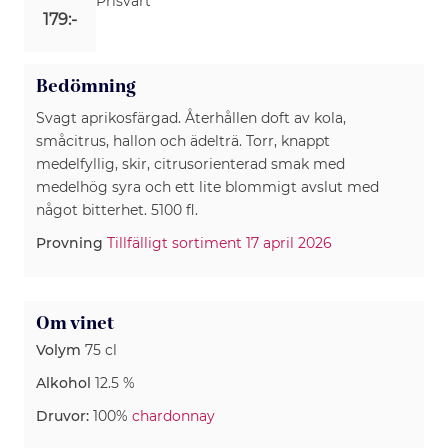
Prisvärt
179:-
Bedömning
Svagt aprikosfärgad. Återhållen doft av kola,
småcitrus, hallon och ädelträ. Torr, knappt
medelfyllig, skir, citrusorienterad smak med
medelhög syra och ett lite blommigt avslut med
något bitterhet. 5100 fl.
Provning
Tillfälligt sortiment 17 april 2026
Om vinet
Volym
75 cl
Alkohol
12.5 %
Druvor:
100%
chardonnay