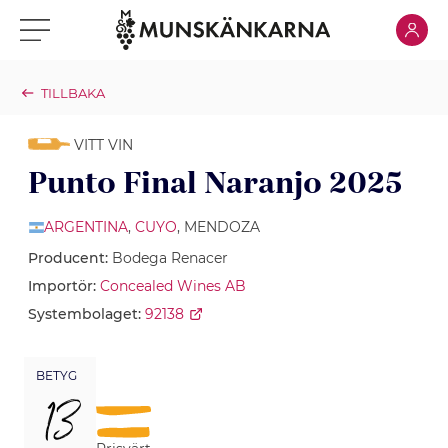
Klicka för
Klicka för meny
TILLBAKA
VITT VIN
Punto Final Naranjo 2025
ARGENTINA
,
CUYO
, MENDOZA
Producent:
Bodega Renacer
Importör:
Concealed Wines AB
Systembolaget:
92138
BETYG
13