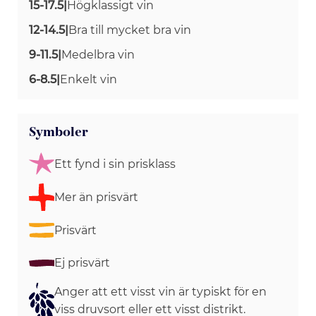
15-17.5
|
Högklassigt vin
12-14.5
|
Bra till mycket bra vin
9-11.5
|
Medelbra vin
6-8.5
|
Enkelt vin
Symboler
Ett fynd i sin prisklass
Mer än prisvärt
Prisvärt
Ej prisvärt
Anger att ett visst vin är typiskt för en
viss druvsort eller ett visst distrikt.