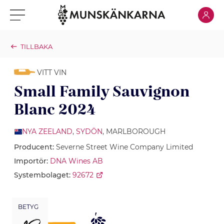
Klicka för
Klicka för meny
TILLBAKA
VITT VIN
Small Family Sauvignon
Blanc 2024
NYA ZEELAND
,
SYDÖN
, MARLBOROUGH
Producent:
Severne Street Wine Company Limited
Importör:
DNA Wines AB
Systembolaget:
92672
BETYG