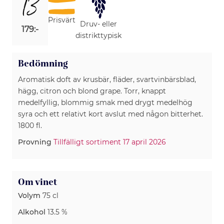
13
Prisvärt
Druv- eller
179:-
distrikttypisk
Bedömning
Aromatisk doft av krusbär, fläder, svartvinbärsblad,
hägg, citron och blond grape. Torr, knappt
medelfyllig, blommig smak med drygt medelhög
syra och ett relativt kort avslut med någon bitterhet.
1800 fl.
Provning
Tillfälligt sortiment 17 april 2026
Om vinet
Volym
75 cl
Alkohol
13.5 %