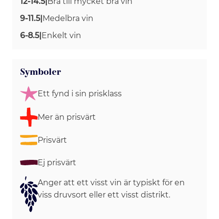
12-14.5
|
Bra till mycket bra vin
9-11.5
|
Medelbra vin
6-8.5
|
Enkelt vin
Symboler
Ett fynd i sin prisklass
Mer än prisvärt
Prisvärt
Ej prisvärt
Anger att ett visst vin är typiskt för en
viss druvsort eller ett visst distrikt.