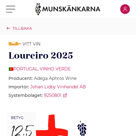
Klicka för
Klicka för meny
TILLBAKA
VITT VIN
Loureiro 2025
PORTUGAL
,
VINHO VERDE
Producent:
Adega Aphros Wine
Importör:
Johan Lidby Vinhandel AB
Systembolaget:
9250801
BETYG
12,5