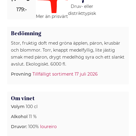
Druv- eller
179:-
distrikttypisk
Mer än prisvärt
Bedömning
Stor, fruktig doft med gröna äpplen, päron, krusbär
och blommor. Torr, knappt medelfyllig, lite jästig
smak med päron, drygt medelhög syra och ett slankt
avslut. Ekologiskt. 6000 fl.
Provning
Tillfälligt sortiment 17 juli 2026
Om vinet
Volym
100 cl
Alkohol
11 %
Druvor:
100%
loureiro