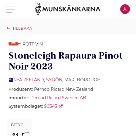
Klicka för
Klicka för meny
TILLBAKA
RÖTT VIN
Stoneleigh Rapaura Pinot
Noir 2023
NYA ZEELAND
,
SYDÖN
, MARLBOROUGH
Producent:
Pernod Ricard New Zealand
Importör:
Pernod Ricard Sweden AB
Systembolaget:
90545
BETYG