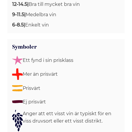
12-14.5
|
Bra till mycket bra vin
9-11.5
|
Medelbra vin
6-8.5
|
Enkelt vin
Symboler
Ett fynd i sin prisklass
Mer än prisvärt
Prisvärt
Ej prisvärt
Anger att ett visst vin är typiskt för en
viss druvsort eller ett visst distrikt.