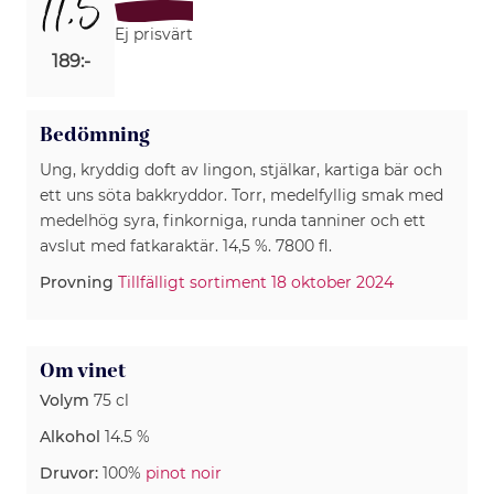
11,5
Ej prisvärt
189:-
Bedömning
Ung, kryddig doft av lingon, stjälkar, kartiga bär och
ett uns söta bakkryddor. Torr, medelfyllig smak med
medelhög syra, finkorniga, runda tanniner och ett
avslut med fatkaraktär. 14,5 %. 7800 fl.
Provning
Tillfälligt sortiment 18 oktober 2024
Om vinet
Volym
75 cl
Alkohol
14.5 %
Druvor:
100%
pinot noir