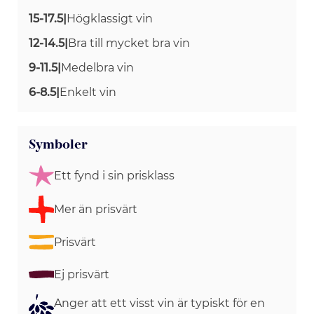
15-17.5
|
Högklassigt vin
12-14.5
|
Bra till mycket bra vin
9-11.5
|
Medelbra vin
6-8.5
|
Enkelt vin
Symboler
Ett fynd i sin prisklass
Mer än prisvärt
Prisvärt
Ej prisvärt
Anger att ett visst vin är typiskt för en