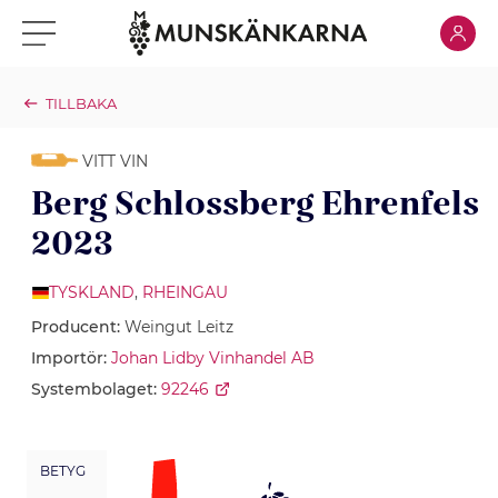
Klicka för
Klicka för meny
TILLBAKA
VITT VIN
Berg Schlossberg Ehrenfels
2023
TYSKLAND
,
RHEINGAU
Producent:
Weingut Leitz
Importör:
Johan Lidby Vinhandel AB
Systembolaget:
92246
BETYG