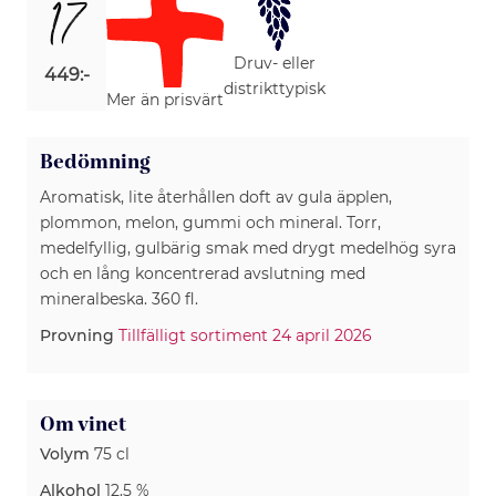
17
Druv- eller
449:-
distrikttypisk
Mer än prisvärt
Bedömning
Aromatisk, lite återhållen doft av gula äpplen,
plommon, melon, gummi och mineral. Torr,
medelfyllig, gulbärig smak med drygt medelhög syra
och en lång koncentrerad avslutning med
mineralbeska. 360 fl.
Provning
Tillfälligt sortiment 24 april 2026
Om vinet
Volym
75 cl
Alkohol
12.5 %