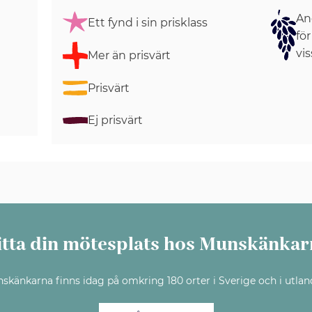
Ang
Ett fynd i sin prisklass
för
vis
Mer än prisvärt
Prisvärt
Ej prisvärt
itta din mötesplats hos Munskänkar
skänkarna finns idag på omkring 180 orter i Sverige och i utlan