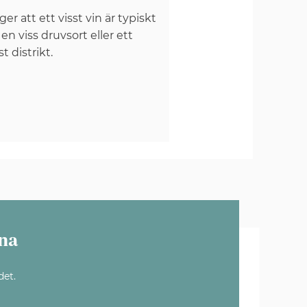
er att ett visst vin är typiskt
 en viss druvsort eller ett
st distrikt.
na
det.