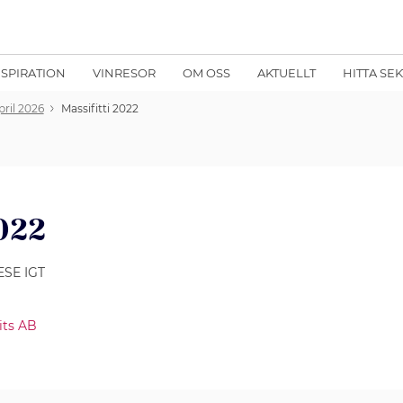
NSPIRATION
VINRESOR
OM OSS
AKTUELLT
HITTA SE
pril 2026
Massifitti 2022
2022
ESE IGT
its AB