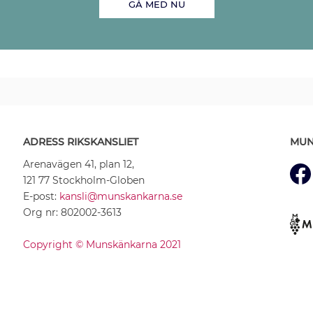
GÅ MED NU
ADRESS RIKSKANSLIET
MUN
Arenavägen 41, plan 12,
121 77 Stockholm-Globen
E-post:
kansli@munskankarna.se
Org nr: 802002-3613
Copyright © Munskänkarna 2021