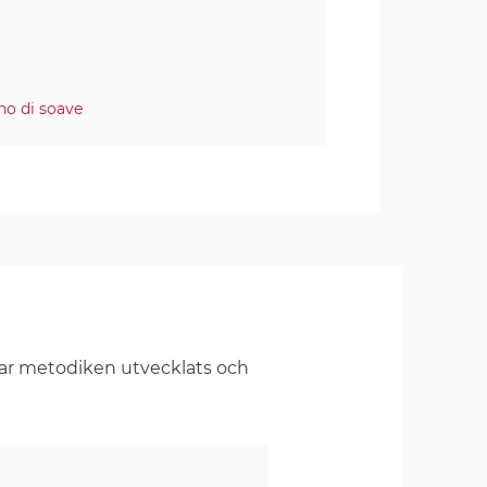
no di soave
har metodiken utvecklats och