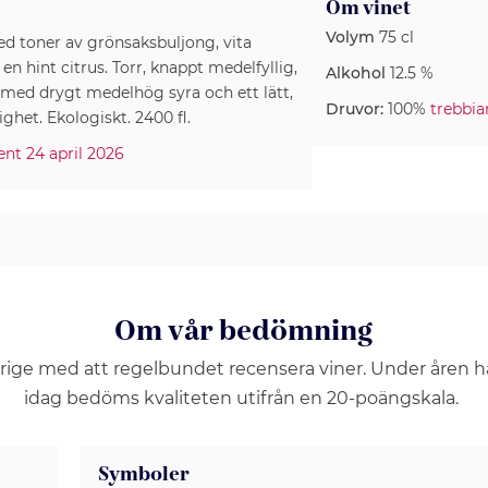
Om vinet
Volym
75 cl
ed toner av grönsaksbuljong, vita
n hint citrus. Torr, knappt medelfyllig,
Alkohol
12.5 %
 med drygt medelhög syra och ett lätt,
Druvor:
100%
trebbia
ighet. Ekologiskt. 2400 fl.
ment 24 april 2026
Om vår bedömning
erige med att regelbundet recensera viner. Under åren 
idag bedöms kvaliteten utifrån en 20-poängskala.
Symboler