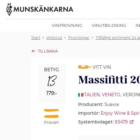
VINPROVNING
VINUTBILDNING
I
Start
Vinlocus
Provningar
Tillfälligt sortiment 24 a
TILLBAKA
VITT VIN
BETYG
13
Massifitti 
179:-
ITALIEN
,
VENETO
, VERON
Producent:
Suavia
Importör:
Enjoy Wine & Spir
Systembolaget:
93479
Prisvärt