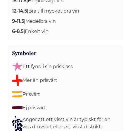
15-17.5
|
Högklassigt vin
12-14.5
|
Bra till mycket bra vin
9-11.5
|
Medelbra vin
6-8.5
|
Enkelt vin
Symboler
Ett fynd i sin prisklass
Mer än prisvärt
Prisvärt
Ej prisvärt
Anger att ett visst vin är typiskt för en
viss druvsort eller ett visst distrikt.