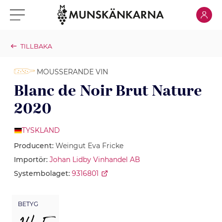
Klicka för
Klicka för meny
TILLBAKA
MOUSSERANDE VIN
Blanc de Noir Brut Nature
2020
TYSKLAND
Producent:
Weingut Eva Fricke
Importör:
Johan Lidby Vinhandel AB
Systembolaget:
9316801
BETYG