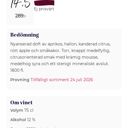
14,5
Ej prisvärt
289:-
Bedömning
Nyanserad doft av aprikos, hallon, kanderad citrus,
rött äpple och småkakor. Torr, knappt medelfyllig,
citrusorienterad smak med krämig mousse,
medelhög syra och ett stenigt mineraliskt avslut.
1800 fl.
Provning
Tillfälligt sortiment 24 juli 2026
Om vinet
Volym
75 cl
Alkohol
12 %