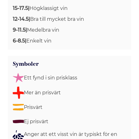
15-17.5
|
Högklassigt vin
12-14.5
|
Bra till mycket bra vin
9-11.5
|
Medelbra vin
6-8.5
|
Enkelt vin
Symboler
Ett fynd i sin prisklass
Mer än prisvärt
Prisvärt
Ej prisvärt
Anger att ett visst vin är typiskt för en