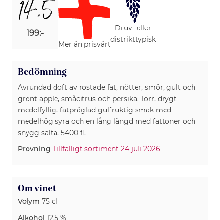
14,5
Druv- eller
199:-
distrikttypisk
Mer än prisvärt
Bedömning
Avrundad doft av rostade fat, nötter, smör, gult och
grönt äpple, småcitrus och persika. Torr, drygt
medelfyllig, fatpräglad gulfruktig smak med
medelhög syra och en lång längd med fattoner och
snygg sälta. 5400 fl.
Provning
Tillfälligt sortiment 24 juli 2026
Om vinet
Volym
75 cl
Alkohol
12.5 %