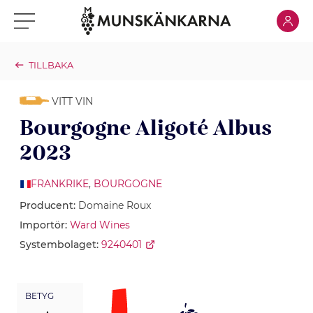
Klicka för
Klicka för meny
TILLBAKA
VITT VIN
Bourgogne Aligoté Albus
2023
FRANKRIKE
,
BOURGOGNE
Producent:
Domaine Roux
Importör:
Ward Wines
Systembolaget:
9240401
BETYG