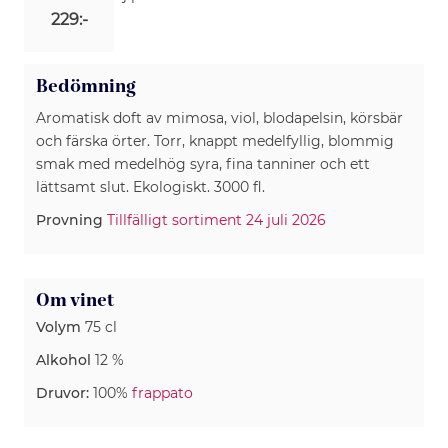
229:-
Bedömning
Aromatisk doft av mimosa, viol, blodapelsin, körsbär
och färska örter. Torr, knappt medelfyllig, blommig
smak med medelhög syra, fina tanniner och ett
lättsamt slut. Ekologiskt. 3000 fl.
Provning
Tillfälligt sortiment 24 juli 2026
Om vinet
Volym
75 cl
Alkohol
12 %
Druvor:
100%
frappato