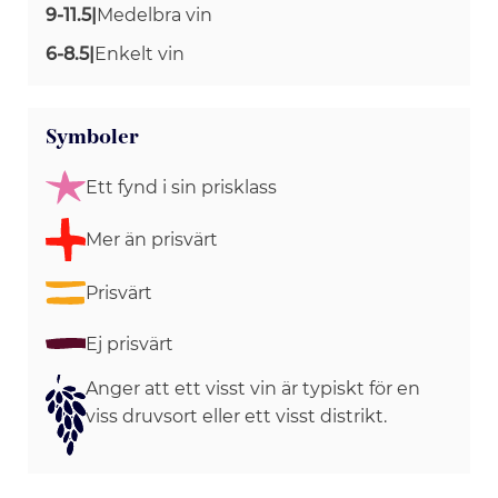
9-11.5
|
Medelbra vin
6-8.5
|
Enkelt vin
Symboler
Ett fynd i sin prisklass
Mer än prisvärt
Prisvärt
Ej prisvärt
Anger att ett visst vin är typiskt för en
viss druvsort eller ett visst distrikt.