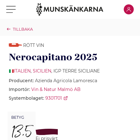
Klicka för
Klicka för meny
TILLBAKA
RÖTT VIN
Nerocapitano 2025
ITALIEN
,
SICILIEN
, IGP TERRE SICILIANE
Producent:
Azienda Agricola Lamoresca
Importör:
Vin & Natur Malmö AB
Systembolaget:
9301701
BETYG
13,5
Ej prisvärt