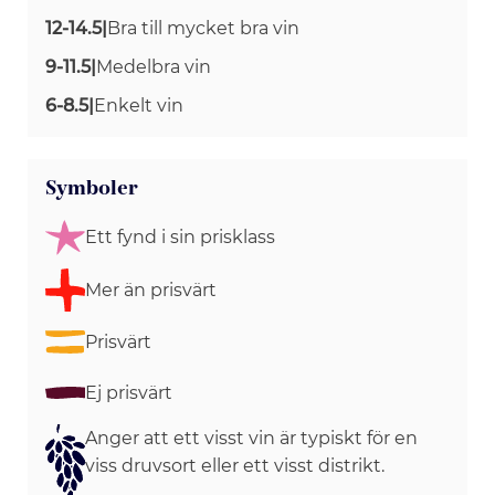
12-14.5
|
Bra till mycket bra vin
9-11.5
|
Medelbra vin
6-8.5
|
Enkelt vin
Symboler
Ett fynd i sin prisklass
Mer än prisvärt
Prisvärt
Ej prisvärt
Anger att ett visst vin är typiskt för en
viss druvsort eller ett visst distrikt.