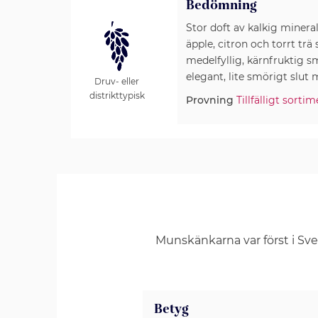
Bedömning
Stor doft av kalkig minera
äpple, citron och torrt trä
medelfyllig, kärnfruktig 
elegant, lite smörigt slut 
Druv- eller
distrikttypisk
Provning
Tillfälligt sort
Munskänkarna var först i Sv
Betyg