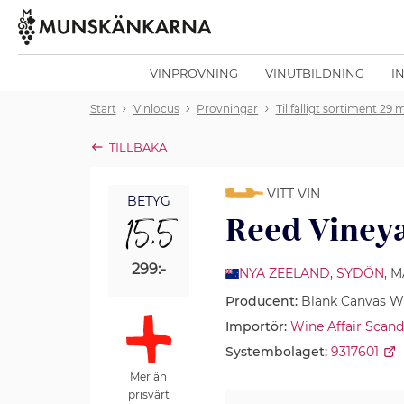
VINPROVNING
VINUTBILDNING
I
Start
Vinlocus
Provningar
Tillfälligt sortiment 29 
TILLBAKA
VITT VIN
BETYG
15,5
Reed Viney
299:-
NYA ZEELAND
,
SYDÖN
, 
Producent:
Blank Canvas Wi
Importör:
Wine Affair Scand
Systembolaget:
9317601
Mer än
prisvärt