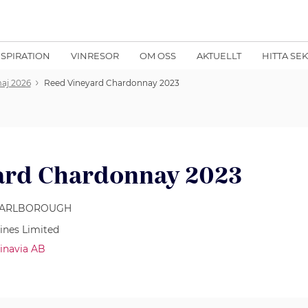
NSPIRATION
VINRESOR
OM OSS
AKTUELLT
HITTA SE
maj 2026
Reed Vineyard Chardonnay 2023
ard Chardonnay 2023
MARLBOROUGH
nes Limited
inavia AB