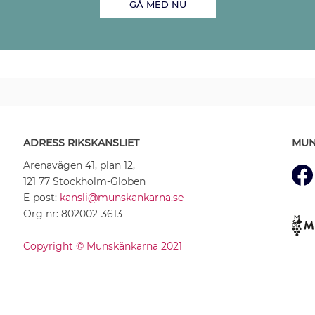
GÅ MED NU
ADRESS RIKSKANSLIET
MUN
Arenavägen 41, plan 12,
121 77 Stockholm-Globen
E-post:
kansli@munskankarna.se
Org nr: 802002-3613
Copyright © Munskänkarna 2021