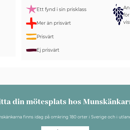
Ang
Ett fynd i sin prisklass
för
vis
Mer än prisvärt
Prisvärt
Ej prisvärt
itta din mötesplats hos Munskänkar
skänkarna finns idag på omkring 180 orter i Sverige och i utlan