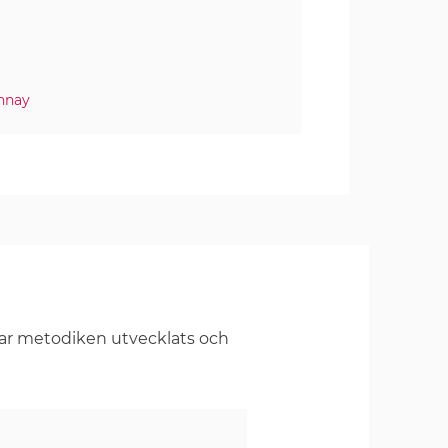
nnay
har metodiken utvecklats och