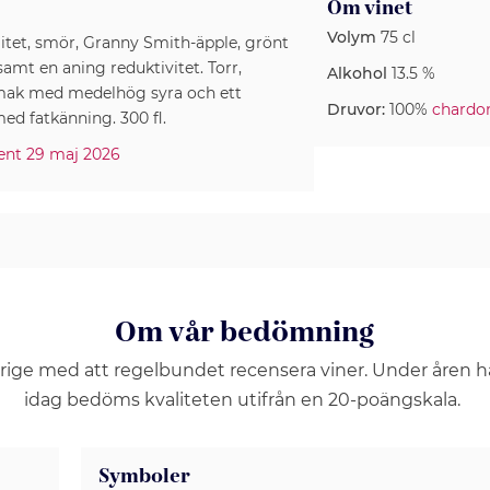
Om vinet
Volym
75 cl
litet, smör, Granny Smith-äpple, grönt
 samt en aning reduktivitet. Torr,
Alkohol
13.5 %
smak med medelhög syra och ett
Druvor:
100%
chardo
med fatkänning. 300 fl.
iment 29 maj 2026
Om vår bedömning
erige med att regelbundet recensera viner. Under åren 
idag bedöms kvaliteten utifrån en 20-poängskala.
Symboler