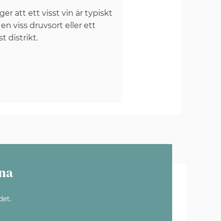
er att ett visst vin är typiskt
 en viss druvsort eller ett
st distrikt.
na
det.