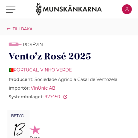
Klicka för
Klicka för meny
TILLBAKA
ROSÉVIN
Vento’z Rosé 2025
PORTUGAL
,
VINHO VERDE
Producent:
Sociedade Agricola Casal de Ventozela
Importör:
VinUnic AB
Systembolaget:
9274501
BETYG
13