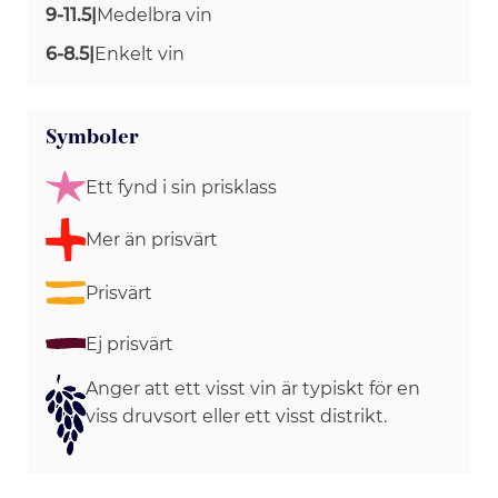
9-11.5
|
Medelbra vin
6-8.5
|
Enkelt vin
Symboler
Ett fynd i sin prisklass
Mer än prisvärt
Prisvärt
Ej prisvärt
Anger att ett visst vin är typiskt för en
viss druvsort eller ett visst distrikt.