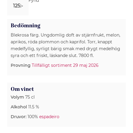
Fynd
125:-
Bedömning
Blekrosa färg. Ungdomlig doft av stjärnfrukt, melon,
aprikos, röda plommon och kaprifol. Torr, knappt
medelfyllig, syrligt bärig smak med drygt medelhög
syra och ett friskt, läskande slut. 7800 fl.
Provning
Tillfälligt sortiment 29 maj 2026
Om vinet
Volym
75 cl
Alkohol
11.5 %
Druvor:
100%
espadeiro