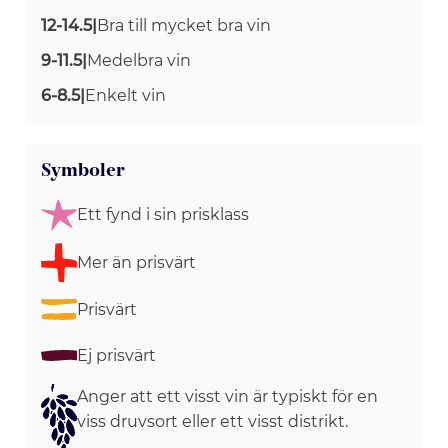
12-14.5
|
Bra till mycket bra vin
9-11.5
|
Medelbra vin
6-8.5
|
Enkelt vin
Symboler
Ett fynd i sin prisklass
Mer än prisvärt
Prisvärt
Ej prisvärt
Anger att ett visst vin är typiskt för en
viss druvsort eller ett visst distrikt.