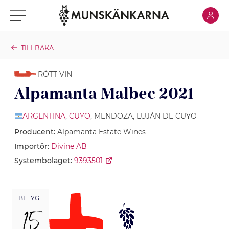
Klicka för
Klicka för meny
TILLBAKA
RÖTT VIN
Alpamanta Malbec 2021
ARGENTINA
,
CUYO
, MENDOZA, LUJÁN DE CUYO
Producent:
Alpamanta Estate Wines
Importör:
Divine AB
Systembolaget:
9393501
BETYG
15