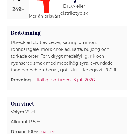
Druv- eller
249:-
distrikttypisk
Mer än prisvärt
Bedömning
Utvecklad doft av ceder, katrinplommon,
rönnbärsgelé, mörk choklad, kaffe, buljong och
torkade örter. Torr, drygt medelfyllig, rik och
nyanserad smak med medelhög syra, avrundade
tanniner och ombonat, gott slut. Ekologiskt. 780 fl.
Provning
Tillfälligt sortiment 3 juli 2026
Om vinet
Volym
75 cl
Alkohol
13.5 %
Druvor:
100%
malbec