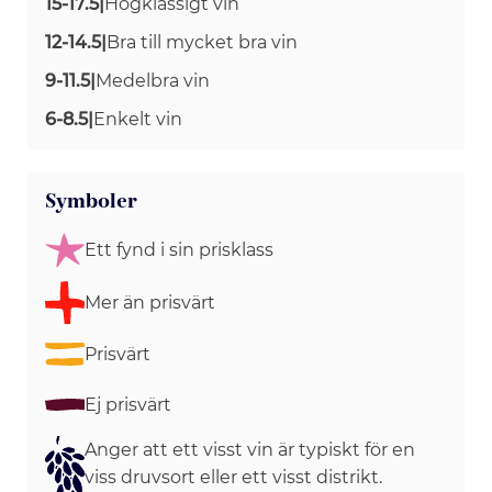
15-17.5
|
Högklassigt vin
12-14.5
|
Bra till mycket bra vin
9-11.5
|
Medelbra vin
6-8.5
|
Enkelt vin
Symboler
Ett fynd i sin prisklass
Mer än prisvärt
Prisvärt
Ej prisvärt
Anger att ett visst vin är typiskt för en
viss druvsort eller ett visst distrikt.