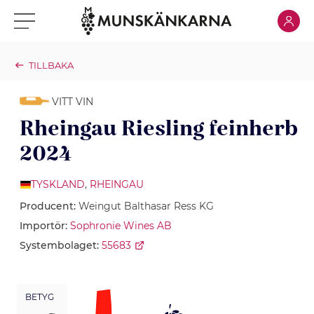
Klicka för
Klicka för meny
TILLBAKA
VITT VIN
Rheingau Riesling feinherb
2024
TYSKLAND
,
RHEINGAU
Producent:
Weingut Balthasar Ress KG
Importör:
Sophronie Wines AB
Systembolaget:
55683
BETYG