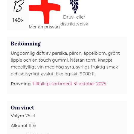
13
Druv- eller
149:-
distrikttypisk
Mer än prisvärt
Bedömning
Ungdomlig doft av persika, päron, äppelblom, grönt
äpple och en touch gummi. Nästan torrt, knappt
medelfylligt vin med hög syra, syrligt fruktig smak
och sötsyrligt avslut. Ekologiskt. 9000 fl.
Provning
Tillfälligt sortiment 31 oktober 2025
Om vinet
Volym
75 cl
Alkohol
11 %