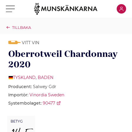
Klicka för
Klicka för meny
TILLBAKA
VITT VIN
Oberrotweil Chardonnay
2020
TYSKLAND
,
BADEN
Producent:
Salwey Gdr
Importör:
Vinordia Sweden
Systembolaget:
90477
BETYG