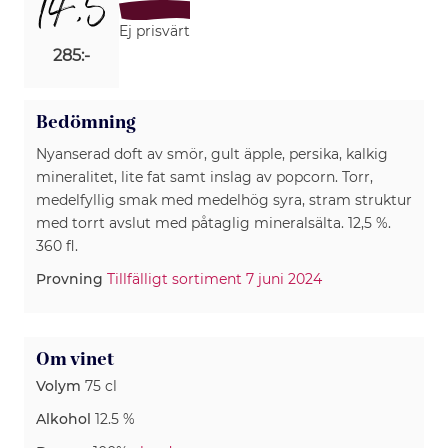
14,5
Ej prisvärt
285:-
Bedömning
Nyanserad doft av smör, gult äpple, persika, kalkig
mineralitet, lite fat samt inslag av popcorn. Torr,
medelfyllig smak med medelhög syra, stram struktur
med torrt avslut med påtaglig mineralsälta. 12,5 %.
360 fl.
Provning
Tillfälligt sortiment 7 juni 2024
Om vinet
Volym
75 cl
Alkohol
12.5 %