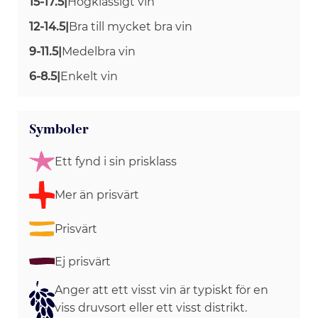
15-17.5
|
Högklassigt vin
12-14.5
|
Bra till mycket bra vin
9-11.5
|
Medelbra vin
6-8.5
|
Enkelt vin
Symboler
Ett fynd i sin prisklass
Mer än prisvärt
Prisvärt
Ej prisvärt
Anger att ett visst vin är typiskt för en
viss druvsort eller ett visst distrikt.